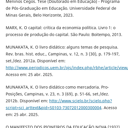
Meninos Cegos. Tese (Doutorado em Educação) - Programa
de Pós-Graduação em Educação. Universidade Federal de
Minas Gerais, Belo Horizonte, 2023.
MARX, K. O capital: crítica da economia política. Livro 1: o
processo de produção do capital. São Paulo: Boitempo, 2013.
MUNAKATA, K. O livro didático: alguns temas de pesquisa.
Rev. bras. hist. educ., Campinas, v. 12, n. 3 (30), p. 179-197,
set./dez. 2012a. Disponível em:
http://www.periodicos.uem.br/ojs/index.php/rbhe/article/vie
Acesso em: 25 abr. 2025.
MUNAKATA, K. O livro didático como mercadoria. Pro-
Posições, Campinas, v. 23, n. 3 (69), p. 51-66, set./dez.
2012b. Disponível em:
http://www.scielo.br/scielo.php?
script=sci_arttext&pid=S0103-73072012000300004
. Acesso
em: 25 abr. 2025.
O MANIFESTO DOS PIONEIROS DA EDUCAÇÃO NOVA (1932).