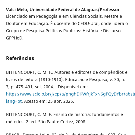
Valci Melo,
Universidade Federal de Alagoas/Professor
Licenciado em Pedagogia e em Ciências Sociais, Mestre e
Doutor em Educação. É docente do CEDU-Ufal, onde lidera o
Grupo de Pesquisa Políticas Públicas: História e Discurso -
GPPHeD.
Referências
BITTENCOURT, C. M. F.. Autores e editores de compêndios e
livros de leitura (1810-1910). Educação e Pesquisa, v. 30, n.
3, p. 475–491, set. 2004. . Disponível em:
https://www.scielo.br/j/ep/a/pnghDKWfrjkTxN6gPQyDYbr/abstr
lang=pt
. Acesso em: 25 abr. 2025.
BITTENCOURT, C. M. F. Ensino de historia: fundamentos e
métodos. 2. ed. São Paulo: Cortez, 2008.
BRASIL. Decreto-Lei n. 93, de 21 de dezembro de 1937. Cria