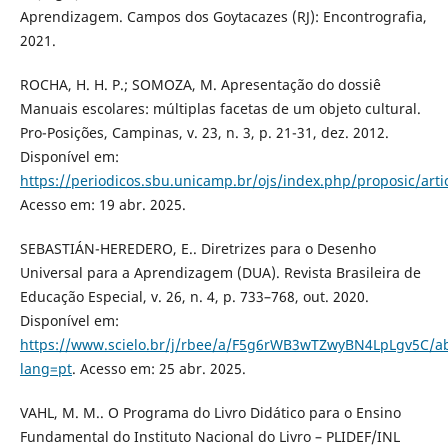
Aprendizagem. Campos dos Goytacazes (RJ): Encontrografia,
2021.
ROCHA, H. H. P.; SOMOZA, M. Apresentação do dossiê
Manuais escolares: múltiplas facetas de um objeto cultural.
Pro-Posições, Campinas, v. 23, n. 3, p. 21-31, dez. 2012.
Disponível em:
https://periodicos.sbu.unicamp.br/ojs/index.php/proposic/art
Acesso em: 19 abr. 2025.
SEBASTIÁN-HEREDERO, E.. Diretrizes para o Desenho
Universal para a Aprendizagem (DUA). Revista Brasileira de
Educação Especial, v. 26, n. 4, p. 733–768, out. 2020.
Disponível em:
https://www.scielo.br/j/rbee/a/F5g6rWB3wTZwyBN4LpLgv5C/ab
lang=pt
. Acesso em: 25 abr. 2025.
VAHL, M. M.. O Programa do Livro Didático para o Ensino
Fundamental do Instituto Nacional do Livro – PLIDEF/INL