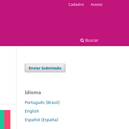
Cadastro
Acesso
Buscar
Enviar Submissão
Idioma
Português (Brasil)
English
Español (España)