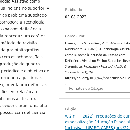
ologia Assistiva como
sual no ensino superior. A
Publicado
er ao problema suscitado
02-08-2023
 corrobora a Tecnologia
essoa com deficiência
ada reproduz um caráter
Como Citar
o método de revisão
França, J. de S., Paulino, V. C., & Sousa Bati
Nascimento, A. (2023). A Tecnologia Assisti
da por bibliografias
como suporte à inclusão da Pessoa com
o com os achados. Tais
Deficiência Visual no Ensino Superior: Rev
 produção do quadro
Sistemática.
Revincluso - Revista Inclusão &
 periódico e o objetivo de
Sociedade
,
2
(1), 29.
executada a partir das
https://doi.org/10.36942/revincluso.v2i1.7
ea, intentando definir as
Fomatos de Citação
tões em relação ao
licados à literatura
es evidenciaram uma alta
Edição
 pessoa com deficiência
v. 2 n. 1 (2022): Produções do cu
especialização Educação Especial
Inclusiva - UFABC/CAPES (nov/22