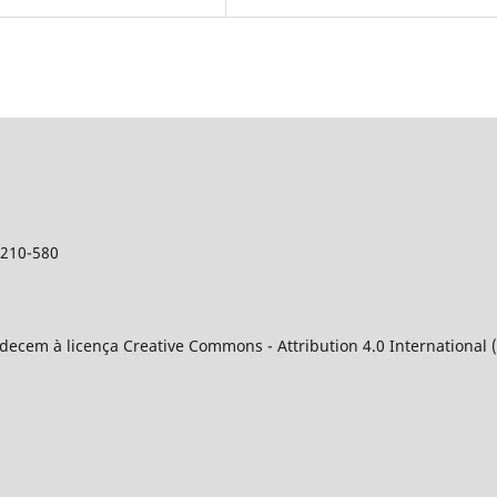
9210-580
decem à licença Creative Commons - Attribution 4.0 International (