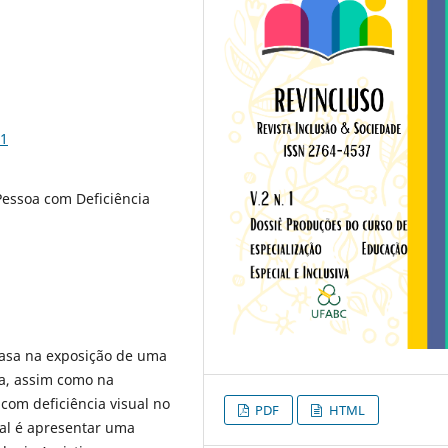
51
 Pessoa com Deficiência
asa na exposição de uma
va, assim como na
com deficiência visual no
PDF
HTML
ral é apresentar uma