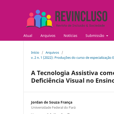
Atual
Arquivos
Notícias
Submissão
Início
/
Arquivos
/
v. 2 n. 1 (2022): Produções do curso de especialização
A Tecnologia Assistiva com
Deficiência Visual no Ensin
Jordan de Souza França
Universidade Federal do Pará