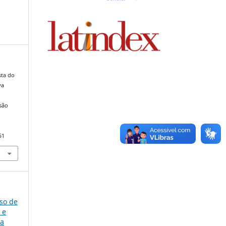
sta do
va
isão
51
rso de
 e
 a