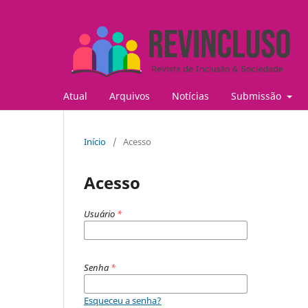
Atual
Arquivos
Notícias
Submissão
Início
/
Acesso
Acesso
Usuário
*
Senha
*
Esqueceu a senha?