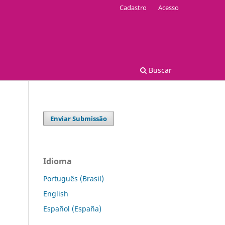
Cadastro
Acesso
Buscar
Enviar Submissão
Idioma
Português (Brasil)
English
Español (España)