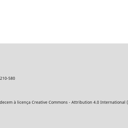
9210-580
decem à licença Creative Commons - Attribution 4.0 International (