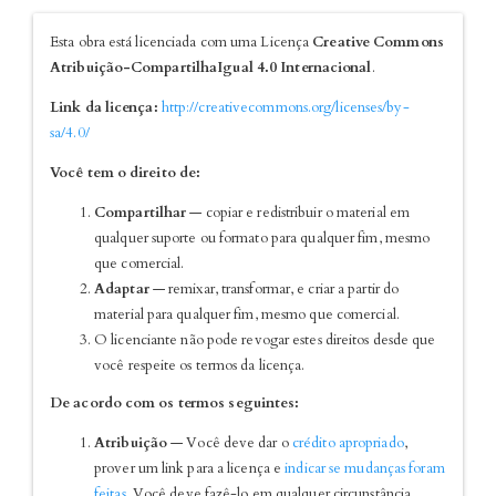
Esta obra está licenciada com uma Licença
Creative Commons
Atribuição-CompartilhaIgual 4.0 Internacional
.
Link da licença:
http://creativecommons.org/licenses/by-
sa/4.0/
Você tem o direito de:
Compartilhar
— copiar e redistribuir o material em
qualquer suporte ou formato para qualquer fim, mesmo
que comercial.
Adaptar
— remixar, transformar, e criar a partir do
material para qualquer fim, mesmo que comercial.
O licenciante não pode revogar estes direitos desde que
você respeite os termos da licença.
De acordo com os termos seguintes:
Atribuição
— Você deve dar o
crédito apropriado
,
prover um link para a licença e
indicar se mudanças foram
feitas
. Você deve fazê-lo em qualquer circunstância