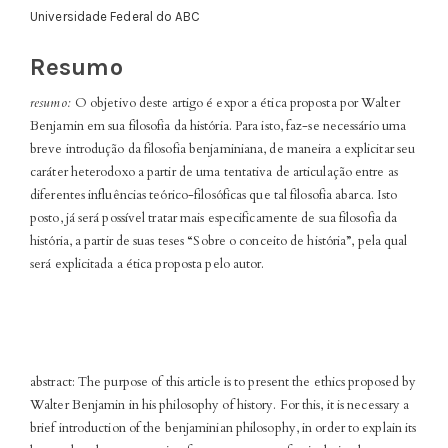
do
Universidade Federal do ABC
artigo
principal
Resumo
resumo:
O objetivo deste artigo é expor a ética proposta por Walter
Benjamin em sua filosofia da história. Para isto, faz-se necessário uma
breve introdução da filosofia benjaminiana, de maneira a explicitar seu
caráter heterodoxo a partir de uma tentativa de articulação entre as
diferentes influências teórico-filosóficas que tal filosofia abarca. Isto
posto, já será possível tratar mais especificamente de sua filosofia da
história, a partir de suas teses “Sobre o conceito de história”, pela qual
será explicitada a ética proposta pelo autor.
abstract: The purpose of this article is to present the ethics proposed by
Walter Benjamin in his philosophy of history. For this, it is necessary a
brief introduction of the benjaminian philosophy, in order to explain its