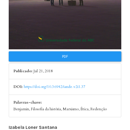
PDF
Publicado:
Jul 21, 2018
DOI:
https://doi.org/10.36942/iande.v2i1.37
Palavras-chave:
Benjamin, Filosofia da história, Marxismo, Ética, Redenção
Conteúdo
Izabela Loner Santana