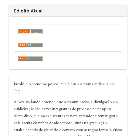
Edição Atual
sobre
Îandé
é o pronome pessoal “
nós
”, em sua forma inclusiva no
Tupi.
A Revista Îandé entende que a comunicação, a divulgação e a
publicização são partes integrantes do processo de pesquisa.
Além disso, que as/os discentes devem aprender e tomar gosto
pela escrita científica desde sempre, ainda na graduação,
estabelecendo desde cedo o contato com as regras formais, éticas