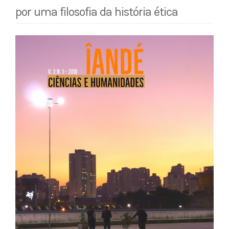
por uma filosofia da história ética
Barra
lateral
de
artigos