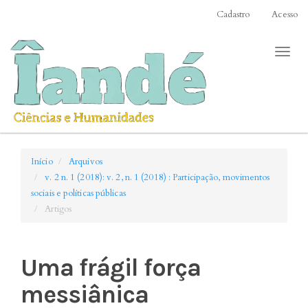
Acesso
Cadastro
Acesso
rápido
para
Toggl
o
naviga
conteúdo
da
página
Navegação
Principal
Conteúdo
Início
Arquivos
principal
v. 2 n. 1 (2018): v. 2, n. 1 (2018) : Participação, movimentos
Barra
sociais e políticas públicas
Lateral
Artigos
Uma frágil força
messiânica