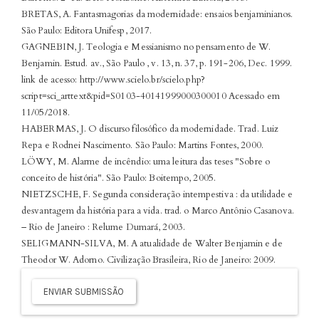
BRETAS, A. Fantasmagorias da modernidade: ensaios benjaminianos.
São Paulo: Editora Unifesp, 2017.
GAGNEBIN, J. Teologia e Messianismo no pensamento de W.
Benjamin. Estud. av., São Paulo , v. 13, n. 37, p. 191-206, Dec. 1999.
link de acesso: http://www.scielo.br/scielo.php?
script=sci_arttext&pid=S0103-40141999000300010 Acessado em
11/05/2018.
HABERMAS, J. O discurso filosófico da modernidade. Trad. Luiz
Repa e Rodnei Nascimento. São Paulo: Martins Fontes, 2000.
LÖWY, M. Alarme de incêndio: uma leitura das teses "Sobre o
conceito de história". São Paulo: Boitempo, 2005.
NIETZSCHE, F. Segunda consideração intempestiva : da utilidade e
desvantagem da história para a vida. trad. o Marco Antônio Casanova.
– Rio de Janeiro : Relume Dumará, 2003.
SELIGMANN-SILVA, M. A atualidade de Walter Benjamin e de
Theodor W. Adorno. Civilização Brasileira, Rio de Janeiro: 2009.
Enviar
Submissão
ENVIAR SUBMISSÃO