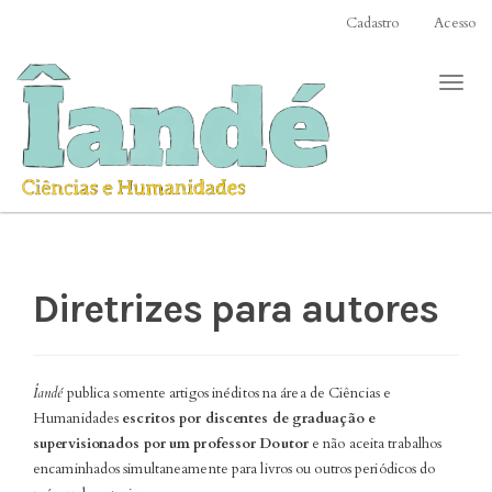
Acesso
Cadastro
Acesso
rápido
para
Toggl
o
naviga
conteúdo
da
página
Navegação
Principal
Conteúdo
principal
Barra
Diretrizes para autores
Lateral
Îandé
publica somente artigos inéditos na área de Ciências e
Humanidades
escritos por discentes de graduação e
supervisionados por um professor Doutor
e não aceita trabalhos
encaminhados simultaneamente para livros ou outros periódicos do