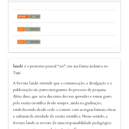
sobre
Îandé
é o pronome pessoal “
nós
”, em sua forma inclusiva no
Tupi.
A Revista Îandé entende que a comunicação, a divulgação e a
publicização são partes integrantes do processo de pesquisa.
Além disso, que as/os discentes devem aprender e tomar gosto
pela escrita científica desde sempre, ainda na graduação,
estabelecendo desde cedo o contato com as regras formais, éticas
e culturais da atividade de escrita científica. Nesse sentido, a
Revista Îandé se reveste de uma responsabilidade pedagógica: