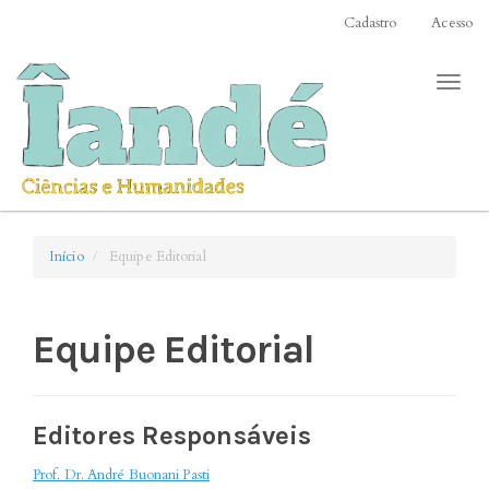
Acesso
Cadastro
Acesso
rápido
para
Toggl
o
naviga
conteúdo
da
página
Navegação
Principal
Conteúdo
Início
Equipe Editorial
principal
Barra
Lateral
Equipe Editorial
Editores Responsáveis
Prof. Dr. André Buonani Pasti