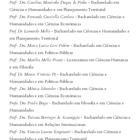
Profª. Dra. Carolina Moutinho Duque de Pinho
- Bacharelado em
Ciências e Humanidades e em Planejamento Territorial
Profª. Dra. Fernanda Graziella Cardoso
- Bacharelado em Ciências e
Humanidades e em Ciências Econômicas
Prof. Dr. Leonardo Mello
- Bacharelado em Ciências e Humanidades e
em Planejamento Territorial
Profª. Dra. Maria Luiza Levi Pahim
- Bacharelado em Ciências e
Humanidades e em Políticas Públicas
Profª. Dra. Marília Mello Pisani
- Licenciatura em Ciências Humanas
e em Filosofia
Prof. Dr. Marcos Vinícius Pó
- Bacharelado em Ciências e
Humanidades e em Políticas Públicas
Profª. Dra. Mônica Schoreder
- Bacharelado em Ciências e
Humanidades e em Ciências Econômicas
Profa. Dra. Paula Braga
- Bacharelado em Filosofia e em Ciências e
Humanidades
Profª. Dra. Tatiana Berringer de Assumpção
- Bacharelado em Ciências e
Humanidades e em Relações Internacionais
Profª. Dra. Vanessa Lucena Empinotti
- Bacharelado em Ciências e
Humanidades e em Planejamento Territorial