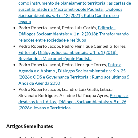
como instrumento de planejamento territorial: as cartas de
suscetibilidade na Macrometrópole Paulista
,
Diálogos
Socioambientais: v. 4 n. 12 (2021): Kátia Canil e o seu
legado
Pedro Roberto Jacobi, Pedro Luiz Cortês,
Editorial
,
Diálogos Socioambientais: v. 1 n. 2 (2018): Transformando
relações entre sociedade e resíduos
Pedro Roberto Jacobi, Pedro Henrique Campello Torres,
Editorial
,
Diálogos Socioambientais: v. 1 n. 1 (2018):
Revelando a Macrometrópole Paulista
Pedro Roberto Jacobi, Pedro Henrique Torres,
Entre a
Agenda e o Abismo
,
Diálogos Socioambientais: v. 9 n. 25
(2026): ODS e Governança Territorial: Rumo aos últimos 5
Anos da Agenda 2030
Pedro Roberto Jacobi, Leandro Luiz Giatti, Letícia
Stevanato Rodrigues, Ariadne Dall'acqua Ayres,
Pesquisar
desde os territórios
,
Diálogos Socioambientais: v. 9 n. 26
(2026): Jovens e Territórios
Artigos Semelhantes