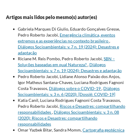
Artigos mais lidos pelo mesmo(s) autor(es)
Gabriela Marques Di Giulio, Eduardo Gonçalves Gresse,
Pedro Roberto Jacobi,
Emergência climática, eventos
extremos e as experiências no contexto brasileiro
,
Diálogos Socioambientais: v. 7 n. 19 (2024): Desastres e
adaptação
Riciane M. Reis Pombo, Pedro Roberto Jacobi,
SBN –
Soluções baseadas em qual Natureza?
,
Diálogos
Socioambientais: v. 7 n. 19 (2024): Desastres e adaptação
Pedro Roberto Jacobi, Lidiane Alonso Paixão dos Anjos,
Igor Matheus Santana-Chaves, Luciana Rodrigues Fagnoni
Costa Travassos,
Diálogos sobre o COVID-19
,
Diálogos
Socioambientais: v. 3 n. 6 (2020): [Dossiê: COVID-19]
Katia Canil, Luciana Rodrigues Fagnoni Costa Travassos,
Pedro Roberto Jacobi,
Riscos e Desastres: compartilhando
responsabilidades
,
Diálogos Socioambientais: v. 3 n. 08
(2020): Riscos e Desastres: compartilhando
responsabilidades
Omar Yazbek Bitar, Sandra Momm,
Cartografia geotécnica