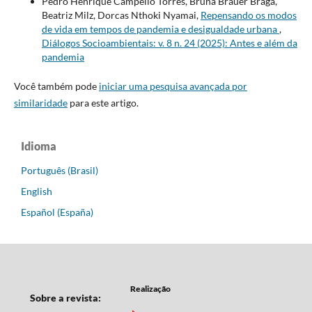
Pedro Henrique Campello Torres, Bruna Brauer Braga,
Beatriz Milz, Dorcas Nthoki Nyamai,
Repensando os modos
de vida em tempos de pandemia e desigualdade urbana
,
Diálogos Socioambientais: v. 8 n. 24 (2025): Antes e além da
pandemia
Você também pode
iniciar uma pesquisa avançada por
similaridade
para este artigo.
Idioma
Português (Brasil)
English
Español (España)
Realização
Sobre a revista: