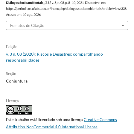
Diálogos Socioambientais
,
[S. l.]
, v. 3, n. 08, p. 8–10, 2021. Disponível em:
https://periodicos.ufabc.edu.br/index.php/dialogossocioambientais/article/view/338.
Acesso em: 10 ago. 2026.
Fomatos de Citação
Edição
v. 3 n. 08 (2020): Riscos e Desastres: compartilhando
responsabilidades
Seção
Conjuntura
Licença
Este trabalho está licenciado sob uma licença
Creative Commons
Attribution-NonCommercial 4.0 International License
.