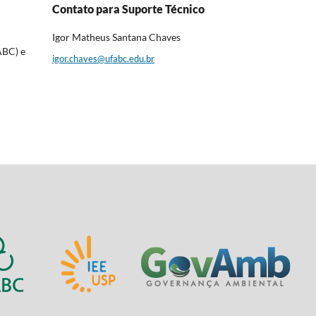
Contato para Suporte Técnico
Igor Matheus Santana Chaves
ABC) e
igor.chaves@ufabc.edu.br