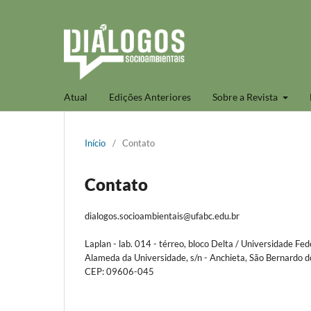
Atual
Edições Anteriores
Sobre a Revista
Início
/
Contato
Contato
dialogos.socioambientais@ufabc.edu.br
Laplan - lab. 014 - térreo, bloco Delta / Universidade Fe
Alameda da Universidade, s/n - Anchieta, São Bernardo 
CEP: 09606-045