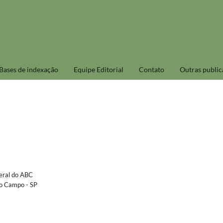
Bases de indexação
Equipe Editorial
Contato
Outras public
deral do ABC
do Campo - SP