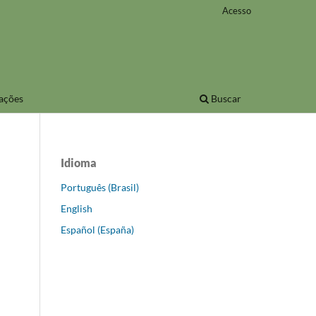
Acesso
ações
Buscar
Idioma
Português (Brasil)
English
Español (España)