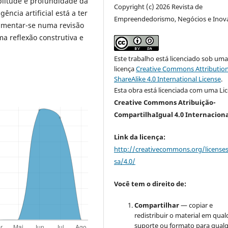
plitude e profundidade da
Copyright (c) 2026 Revista de
ncia artificial está a ter
Empreendedorismo, Negócios e Inov
damentar-se numa revisão
ma reflexão construtiva e
Este trabalho está licenciado sob um
licença
Creative Commons Attribution
ShareAlike 4.0 International License
.
Esta obra está licenciada com uma Li
Creative Commons Atribuição-
CompartilhaIgual 4.0 Internacion
Link da licença:
http://creativecommons.org/license
sa/4.0/
Você tem o direito de:
Compartilhar
— copiar e
redistribuir o material em qua
suporte ou formato para qual