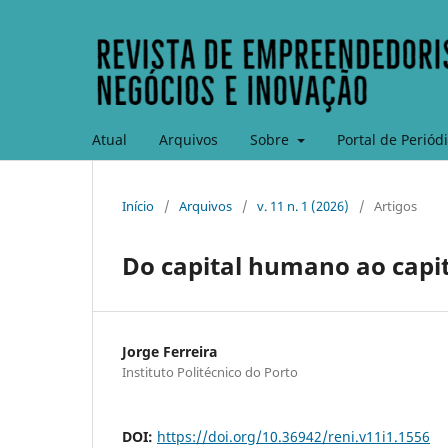
Atual
Arquivos
Sobre
Portal de Periód
Início
/
Arquivos
/
v. 11 n. 1 (2026)
/
Artigos
Do capital humano ao capita
Jorge Ferreira
Instituto Politécnico do Porto
DOI:
https://doi.org/10.36942/reni.v11i1.1556