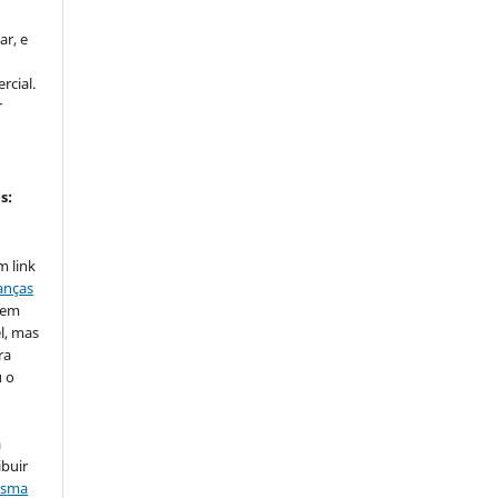
ar, e
rcial.
r
s:
m link
anças
o em
l, mas
ra
u o
a
ibuir
sma