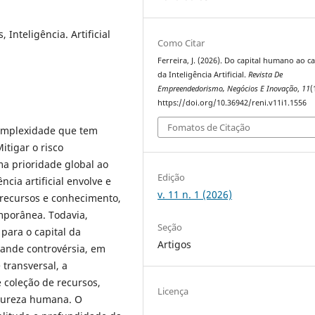
 Inteligência. Artificial
Como Citar
Ferreira, J. (2026). Do capital humano ao ca
da Inteligência Artificial.
Revista De
Empreendedorismo, Negócios E Inovação
,
11
(
https://doi.org/10.36942/reni.v11i1.1556
Fomatos de Citação
 complexidade que tem
tigar o risco
uma prioridade global ao
Edição
ncia artificial envolve e
v. 11 n. 1 (2026)
recursos e conhecimento,
porânea. Todavia,
Seção
para o capital da
Artigos
 grande controvérsia, em
transversal, a
 coleção de recursos,
Licença
atureza humana. O