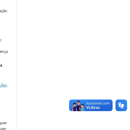
ação
a
-
cença
al
.
s/by-
lquer
quer