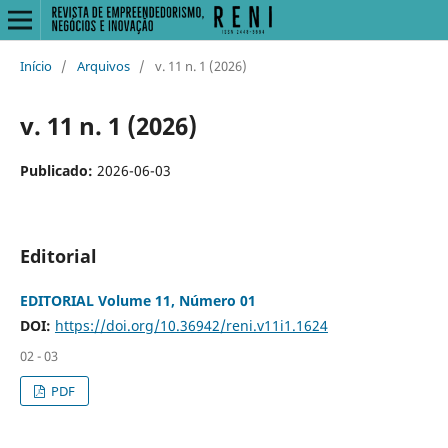
Início
/
Arquivos
/
v. 11 n. 1 (2026)
v. 11 n. 1 (2026)
Publicado:
2026-06-03
Editorial
EDITORIAL Volume 11, Número 01
DOI:
https://doi.org/10.36942/reni.v11i1.1624
02 - 03
PDF