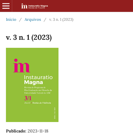
Início
/
Arquivos
/
v. 3 n. 1 (2023)
v. 3 n. 1 (2023)
Publicado:
2023-11-18