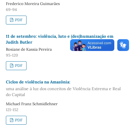
Frederico Moreira Guimarães
69-94
PDF
11 de setembro: violência, luto e (des)humanização em
Judith Butler
Rosiane de Kassia Pereira
95-120
PDF
Ciclos de violência na Amazônia:
uma análise à luz dos conceitos de Violência Extrema e Real
do Capital
Michael Franz Schmidlehner
121-152
PDF