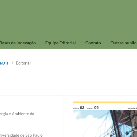
Bases de indexação
Equipe Editorial
Contato
Outras public
nergia
/
Editorial
nergia e Ambiente da
niversidade de São Paulo