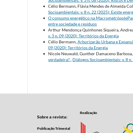
Socioambientais: v. 3 n. 08 (2020): Riscos e 
Célio Bermann, Flávia Mendes de Almeida Col
Socioambientais: v. 8 n. 22 (2025): Existe ener
O consumo energético na MacrometrópolePau
entre sociedade e resíduos
Arthur Mendonça Quinhones Siqueira, Andrea
v. 3 n. 09 (2020): Territórios da Energia
Célio Bermann,
Arborização Urbana e Expansã
09 (2020): Territórios da Energia
Nicole Neuwald, Gunther Damaceno Barbosa,
verdadeira?
,
Diálogos Socioambientais: v. 8 n.
Realização
Sobre a revista:
Publicação Trimestal