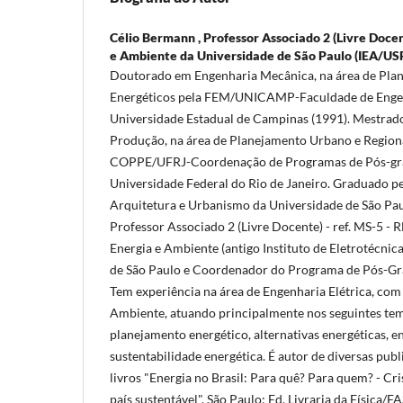
Célio Bermann ,
Professor Associado 2 (Livre Docen
e Ambiente da Universidade de São Paulo (IEA/US
Doutorado em Engenharia Mecânica, na área de Pla
Energéticos pela FEM/UNICAMP-Faculdade de Enge
Universidade Estadual de Campinas (1991). Mestrad
Produção, na área de Planejamento Urbano e Regiona
COPPE/UFRJ-Coordenação de Programas de Pós-gr
Universidade Federal do Rio de Janeiro. Graduado 
Arquitetura e Urbanismo da Universidade de São Pau
Professor Associado 2 (Livre Docente) - ref. MS-5 - 
Energia e Ambiente (antigo Instituto de Eletrotécnic
de São Paulo e Coordenador do Programa de Pós-Gr
Tem experiência na área de Engenharia Elétrica, com
Ambiente, atuando principalmente nos seguintes tema
planejamento energético, alternativas energéticas, e
sustentabilidade energética. É autor de diversas publ
livros "Energia no Brasil: Para quê? Para quem? - Cri
país sustentável", São Paulo: Ed. Livraria da Física/F