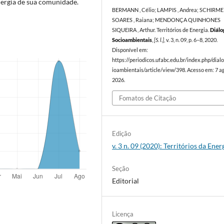
energia de sua comunidade.
BERMANN , Célio; LAMPIS , Andrea; SCHIRM
SOARES , Raiana; MENDONÇA QUINHONES
SIQUEIRA , Arthur. Territórios de Energia.
Diálo
Socioambientais
,
[S. l.]
, v. 3, n. 09, p. 6–8, 2020.
Disponível em:
https://periodicos.ufabc.edu.br/index.php/dial
ioambientais/article/view/398. Acesso em: 7 a
2026.
Fomatos de Citação
Edição
v. 3 n. 09 (2020): Territórios da Ener
Seção
Editorial
Licença