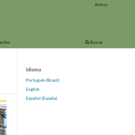
Acesso
ações
Buscar
Idioma
Português (Brasil)
English
Español (España)