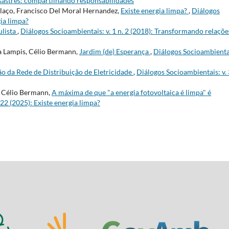
Desastres: compartilhando responsabilidades
laço, Francisco Del Moral Hernandez,
Existe energia limpa?
,
Diálogos
gia limpa?
lista
,
Diálogos Socioambientais: v. 1 n. 2 (2018): Transformando relaçõe
 Lampis, Célio Bermann,
Jardim (de) Esperança
,
Diálogos Socioambienta
o da Rede de Distribuição de Eletricidade
,
Diálogos Socioambientais: v. 
 Célio Bermann,
A máxima de que "a energia fotovoltaica é limpa" é
 22 (2025): Existe energia limpa?