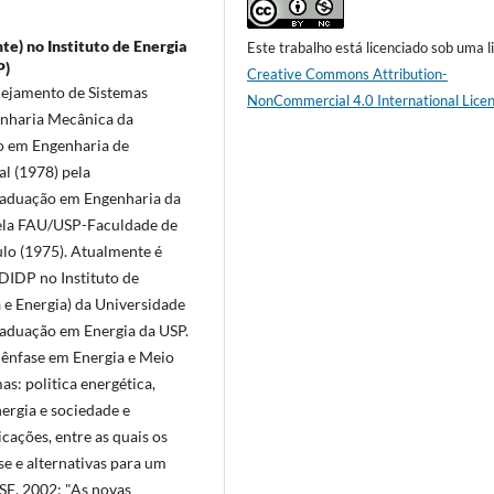
te) no Instituto de Energia
Este trabalho está licenciado sob uma l
P)
Creative Commons Attribution-
nejamento de Sistemas
NonCommercial 4.0 International Lice
nharia Mecânica da
o em Engenharia de
l (1978) pela
aduação em Engenharia da
pela FAU/USP-Faculdade de
lo (1975). Atualmente é
RDIDP no Instituto de
a e Energia) da Universidade
aduação em Energia da USP.
 ênfase em Energia e Meio
s: politica energética,
nergia e sociedade e
icações, entre as quais os
se e alternativas para um
ASE, 2002; "As novas