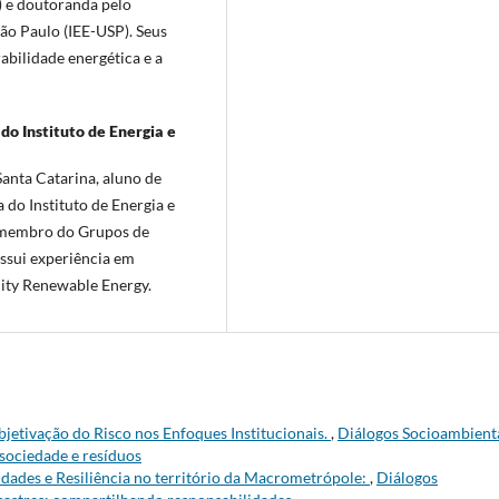
) e doutoranda pelo
ão Paulo (IEE-USP). Seus
abilidade energética e a
o Instituto de Energia e
Santa Catarina, aluno de
do Instituto de Energia e
e membro do Grupos de
ssui experiência em
ity Renewable Energy.
bjetivação do Risco nos Enfoques Institucionais.
,
Diálogos Socioambienta
 sociedade e resíduos
idades e Resiliência no território da Macrometrópole:
,
Diálogos