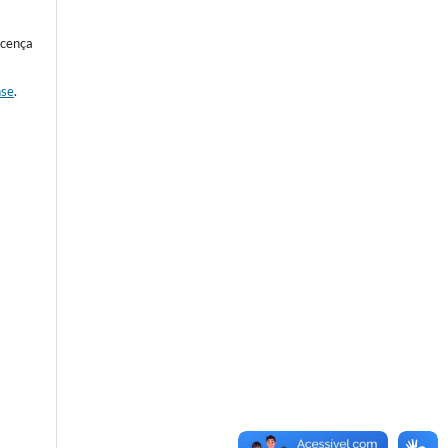
icença
nse
.