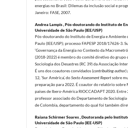
energias no Brasil: Dilemas da inclusão social e pro
Janeiro: FASE, 2007.
Andrea Lampis ,
Pós-doutorando do Instituto de E
Universidade de São Paulo (IEE/USP)
Pós-doutorando do Instituto de Energia e Ambiente 
Paulo (IEE/USP); processo FAPESP 2018/17626-3. Sua
‘Governança da Energia no Contexto da Macrometrópo
(2018-2022) é membro do comité diretivo do grupo d
Sociologia dos Desastres (RC 39) da Associação Inter
É uns dos coautores convidados (
contribuiting author
)
12, ‘Sur América’, do
Sexto
Assessment Report
sobre mu
preparação para 2022. É coautor do relatório sobre
países de Ibero-América RIOCCADAPT 2020. Entre 
professor associado do Departamento de Sociologia
de Colombia, departamento do qual foi também diret
Raiana Schirmer Soares ,
Doutoranda pelo Institut
Universidade de São Paulo (IEE-USP)