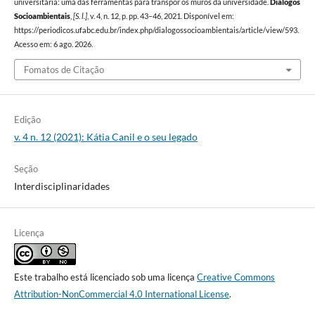
universitária: uma das ferramentas para transpor os muros da universidade.
Diálogos
Socioambientais
,
[S. l.]
, v. 4, n. 12, p. pp. 43–46, 2021. Disponível em:
https://periodicos.ufabc.edu.br/index.php/dialogossocioambientais/article/view/593.
Acesso em: 6 ago. 2026.
Fomatos de Citação
Edição
v. 4 n. 12 (2021): Kátia Canil e o seu legado
Seção
Interdisciplinaridades
Licença
Este trabalho está licenciado sob uma licença
Creative Commons
Attribution-NonCommercial 4.0 International License
.