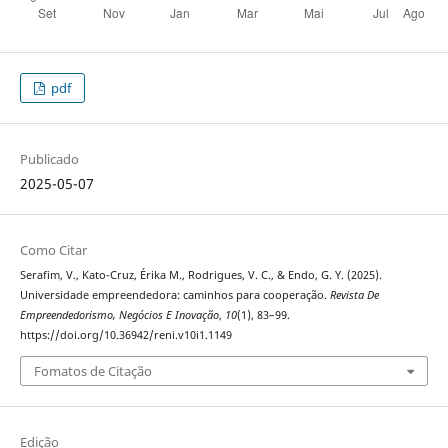
pdf
Publicado
2025-05-07
Como Citar
Serafim, V., Kato-Cruz, Érika M., Rodrigues, V. C., & Endo, G. Y. (2025).
Universidade empreendedora: caminhos para cooperação.
Revista De
Empreendedorismo, Negócios E Inovação
,
10
(1), 83–99.
https://doi.org/10.36942/reni.v10i1.1149
Fomatos de Citação
Edição