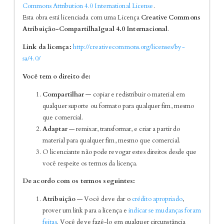
Commons Attribution 4.0 International License
.
Esta obra está licenciada com uma Licença
Creative Commons
Atribuição-CompartilhaIgual 4.0 Internacional
.
Link da licença:
http://creativecommons.org/licenses/by-
sa/4.0/
Você tem o direito de:
Compartilhar
— copiar e redistribuir o material em
qualquer suporte ou formato para qualquer fim, mesmo
que comercial.
Adaptar
— remixar, transformar, e criar a partir do
material para qualquer fim, mesmo que comercial.
O licenciante não pode revogar estes direitos desde que
você respeite os termos da licença.
De acordo com os termos seguintes:
Atribuição
— Você deve dar o
crédito apropriado
,
prover um link para a licença e
indicar se mudanças foram
feitas
. Você deve fazê-lo em qualquer circunstância