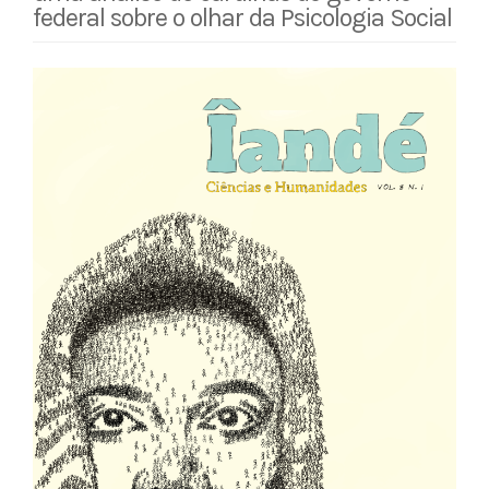
federal sobre o olhar da Psicologia Social
Barra
lateral
de
artigos