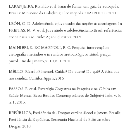
LARANJEIRA, Ronaldo et al. Parar de fumar: um guia de autoajuda.
Brasília: Ministério da Cidadania; Florianópolis: SEAD/UFSC, 2021.
LEÓN, O. D. Adolescência e juventude: das noções às abordagens. In
FREITAS, M. V. et al. Juventude e adolescência no Brasil: referências
conceituais. São Paulo: Ação Educativa, 2005.
MAINIERI, S.; ROMAGNOLI, R. C. Pesquisa-intervenção e
cartografia: melindres e meandros metodológicos. Estud. pesqui.
psicol.: Rio de Janeiro, v. 10, n. 1, 2010.
MÉLLO, Ricardo Pimentel. Cuidar? De quem? De quê? A ética que
nos conduz. Curitiba: Appris, 2016.
PASSOS, E. et al. Estratégia Cogestiva na Pesquisa e na Clínica em
Saúde Mental. Ecos: Estudos Contemporâneos de Subjetividade, v. 3,
n. 1, 2013.
REPÚBLICA, Presidência da. Drogas: cartilha álcool e jovens. Brasília:
Presidência da República, Secretaria Nacional de Políticas sobre
Drogas, 2010.