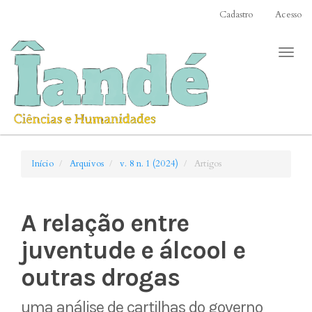
Acesso
Cadastro
Acesso
rápido
para
Toggl
o
naviga
conteúdo
da
página
Navegação
Principal
Conteúdo
Início
Arquivos
v. 8 n. 1 (2024)
Artigos
principal
Barra
Lateral
A relação entre
juventude e álcool e
outras drogas
uma análise de cartilhas do governo