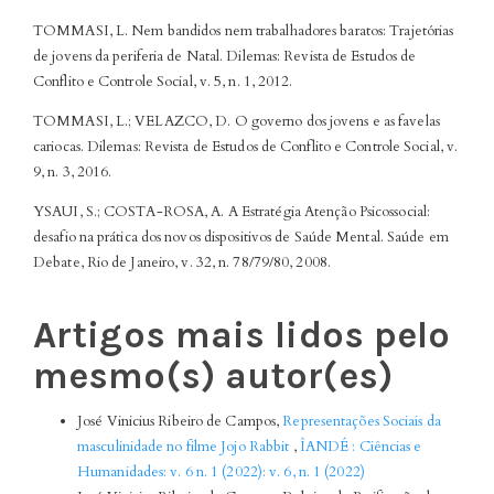
TOMMASI, L. Nem bandidos nem trabalhadores baratos: Trajetórias
de jovens da periferia de Natal. Dilemas: Revista de Estudos de
Conflito e Controle Social, v. 5, n. 1, 2012.
TOMMASI, L.; VELAZCO, D. O governo dos jovens e as favelas
cariocas. Dilemas: Revista de Estudos de Conflito e Controle Social, v.
9, n. 3, 2016.
YSAUI, S.; COSTA-ROSA, A. A Estratégia Atenção Psicossocial:
desafio na prática dos novos dispositivos de Saúde Mental. Saúde em
Debate, Rio de Janeiro, v. 32, n. 78/79/80, 2008.
Artigos mais lidos pelo
mesmo(s) autor(es)
José Vinicius Ribeiro de Campos,
Representações Sociais da
masculinidade no filme Jojo Rabbit
,
ÎANDÉ : Ciências e
Humanidades: v. 6 n. 1 (2022): v. 6, n. 1 (2022)