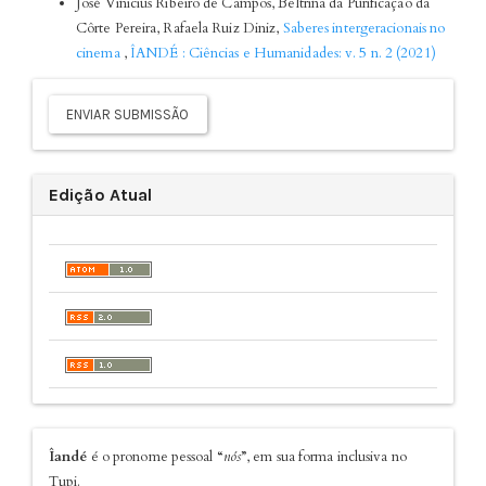
José Vinicius Ribeiro de Campos, Beltrina da Purificação da
Côrte Pereira, Rafaela Ruiz Diniz,
Saberes intergeracionais no
cinema
,
ÎANDÉ : Ciências e Humanidades: v. 5 n. 2 (2021)
Enviar
Submissão
ENVIAR SUBMISSÃO
Edição Atual
sobre
Îandé
é o pronome pessoal “
nós
”, em sua forma inclusiva no
Tupi.