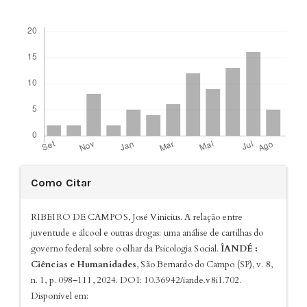
Downloads
Detalhes
Como Citar
do
artigo
RIBEIRO DE CAMPOS, José Vinicius. A relação entre
juventude e álcool e outras drogas: uma análise de cartilhas do
governo federal sobre o olhar da Psicologia Social.
ÎANDÉ :
Ciências e Humanidades
, São Bernardo do Campo (SP), v. 8,
n. 1, p. 098–111, 2024. DOI: 10.36942/iande.v8i1.702.
Disponível em: