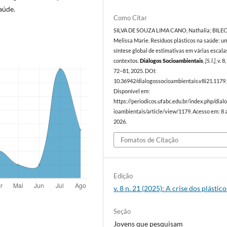
aúde.
Como Citar
SILVA DE SOUZA LIMA CANO, Nathalia; BILEC
Melissa Marie. Resíduos plásticos na saúde: u
síntese global de estimativas em várias escala
contextos.
Diálogos Socioambientais
,
[S. l.]
, v. 8
72–81, 2025. DOI:
10.36942/dialogossocioambientais.v8i21.1179.
Disponível em:
https://periodicos.ufabc.edu.br/index.php/dial
ioambientais/article/view/1179. Acesso em: 8 
2026.
Fomatos de Citação
Edição
v. 8 n. 21 (2025): A crise dos plástico
Seção
Jovens que pesquisam