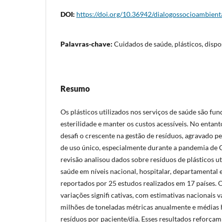
DOI:
https://doi.org/10.36942/dialogossocioambient
Palavras-chave:
Cuidados de saúde, plásticos, disp
Resumo
Os plásticos utilizados nos serviços de saúde são fu
esterilidade e manter os custos acessíveis. No ent
desafi o crescente na gestão de resíduos, agravado p
de uso único, especialmente durante a pandemia de
revisão analisou dados sobre resíduos de plásticos ut
saúde em níveis nacional, hospitalar, departamental
reportados por 25 estudos realizados em 17 países.
variações signifi cativas, com estimativas nacionais 
milhões de toneladas métricas anualmente e médias h
resíduos por paciente/dia. Esses resultados reforçam