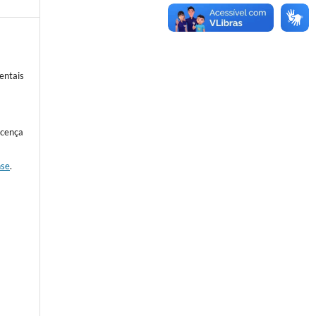
entais
icença
nse
.