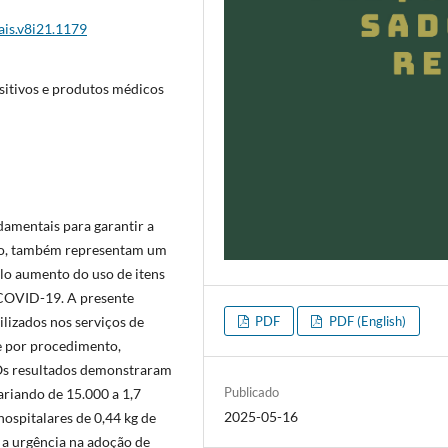
ais.v8i21.1179
ositivos e produtos médicos
ndamentais para garantir a
anto, também representam um
elo aumento do uso de itens
 COVID-19. A presente
ilizados nos serviços de
PDF
PDF (English)
 e por procedimento,
 Os resultados demonstraram
Publicado
variando de 15.000 a 1,7
2025-05-16
ospitalares de 0,44 kg de
 a urgência na adoção de