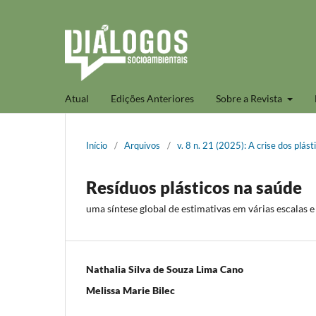
Atual
Edições Anteriores
Sobre a Revista
Início
/
Arquivos
/
v. 8 n. 21 (2025): A crise dos plást
Resíduos plásticos na saúde
uma síntese global de estimativas em várias escalas 
Nathalia Silva de Souza Lima Cano
Melissa Marie Bilec