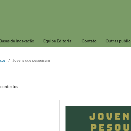
Bases de indexação
Equipe Editorial
Contato
Outras public
icos
/
Jovens que pesquisam
e contextos