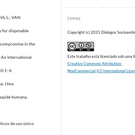
S, L.; VAN
Licença
 for disposable
Copyright (c) 2025 Diálogos Socioambi
o compromise in the
Este trabalho está licenciado sob uma l
-An International
Creative Commons Attribution-
;0:1–6.
NonCommercial 4.0 International Lice
ina: Uma
a saúde humana.
sticos de uso único