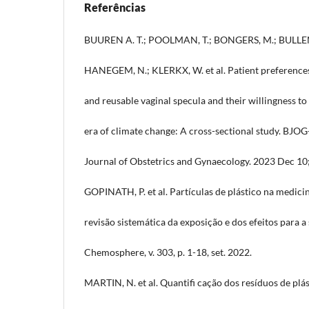
Referências
BUUREN A. T.; POOLMAN, T.; BONGERS, M.; BULLEN
HANEGEM, N.; KLERKX, W. et al. Patient preferences
and reusable vaginal specula and their willingness t
era of climate change: A cross-sectional study. BJOG
Journal of Obstetrics and Gynaecology. 2023 Dec 10
GOPINATH, P. et al. Partículas de plástico na medic
revisão sistemática da exposição e dos efeitos para 
Chemosphere, v. 303, p. 1-18, set. 2022.
MARTIN, N. et al. Quantifi cação dos resíduos de plá