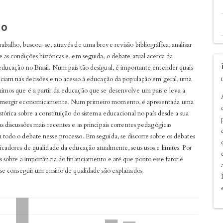
údo
o
abalho, buscou-se, através de uma breve revisão bibliográfica, analisar
as condições históricas e, em seguida, o debate atual acerca da
pal
educação no Brasil. Num país tão desigual, é importante entender quais
enciam nas decisões e no acesso à educação da população em geral, uma
imos que é a partir da educação que se desenvolve um país e leva a
emergir economicamente. Num primeiro momento, é apresentada uma
stórica sobre a constituição do sistema educacional no país desde a sua
s discussões mais recentes e as principais correntes pedagógicas
 todo o debate nesse processo. Em seguida, se discorre sobre os debates
icadores de qualidade da educação atualmente, seus usos e limites. Por
s sobre a importância do financiamento e até que ponto esse fator é
a se conseguir um ensino de qualidade são explanados.