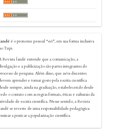
sobre
Îandé
é o pronome pessoal “
nós
”, em sua forma inclusiva
no Tupi.
A Revista Îandé entende que a comunicação, a
divulgação e a publicização são partes integrantes do
processo de pesquisa. Além disso, que as/os discentes
devem aprender e tomar gosto pela escrita científica
desde sempre, ainda na graduação, estabelecendo desde
cedo o contato com as regras formais, éticas e culturais da
atividade de escrita científica. Nesse sentido, a Revista
Îandé se reveste de uma responsabilidade pedagógica:
ensinar a praticar a popularização científica.