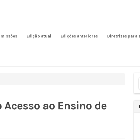
bmissões
Edição atual
Edições anteriores
Diretrizes para 
En
Su
 Acesso ao Ensino de