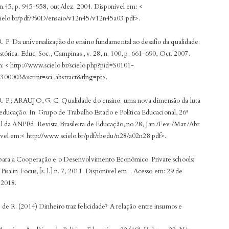
 n.45, p. 945-958, out./dez. 2004. Disponível em: <
cielo.br/pdf/%0D/ensaio/v12n45/v12n45a03.pdf>.
P. Da universalização do ensino fundamental ao desafio da qualidade:
stórica. Educ. Soc., Campinas , v. 28, n. 100, p. 661-690, Oct. 2007.
: < http://www.scielo.br/scielo.php?pid=S0101-
00003&script=sci_abstract&tlng=pt>.
 P.; ARAUJO, G. C. Qualidade do ensino: uma nova dimensão da luta
 educação. In. Grupo de Trabalho Estado e Política Educacional, 26ª
 da ANPEd. Revista Brasileira de Educação, no 28, Jan /Fev /Mar /Abr
vel em:< http://www.scielo.br/pdf/rbedu/n28/a02n28.pdf>.
ara a Cooperação e o Desenvolvimento Econômico. Private schools:
Pisa in Focus, [s. l.] n. 7, 2011. Disponível em:
. Acesso em: 29 de
2018.
de R. (2014) Dinheiro traz felicidade? A relação entre insumos e