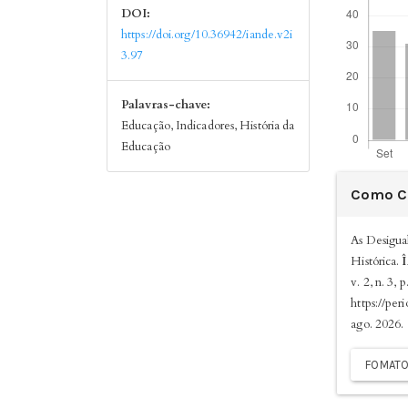
DOI:
https://doi.org/10.36942/iande.v2i
3.97
Palavras-chave:
Educação, Indicadores, História da
Educação
Detalh
Como Ci
do
artigo
As Desigua
Histórica.
v. 2, n. 3,
https://per
ago. 2026.
FOMATO