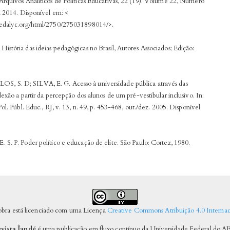
Arquivos Analíticos de Políticas Educativas, 22 (19). Volume 22, Número
l 2014. Disponível em: <
redalyc.org/html/2750/275031898014/>.
istória das ideias pedagógicas no Brasil, Autores Associados; Edição:
 S. D; SILVA, E. G. Acesso à universidade pública através das
lexão a partir da percepção dos alunos de um pré-vestibular inclusivo. In:
Pol. Públ. Educ., RJ, v. 13, n. 49, p. 453-468, out./dez. 2005. Disponível
 S. P. Poder político e educação de elite. São Paulo: Cortez, 1980.
obra está licenciado com uma Licença
Creative Commons Atribuição 4.0 Internac
vista Îandé
é uma publicação em fluxo contínuo da Universidade Federal do A