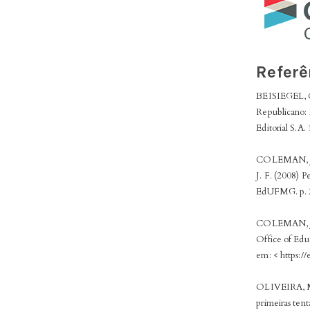
Referê
BEISIEGEL, C.
Republicano: 
Editorial S.A.
COLEMAN, J. S
J. F. (2008) P
EdUFMG. p. 
COLEMAN, J. S
Office of Edu
em: < https:/
OLIVEIRA, M. 
primeiras tent