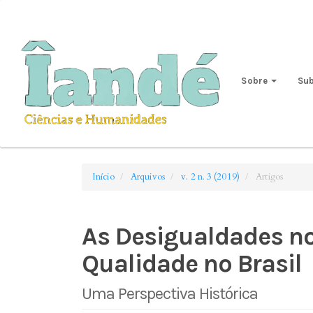
Acesso
rápido
para
o
conteúdo
Sobre
Su
da
página
Navegação
Principal
Conteúdo
principal
Início
Arquivos
v. 2 n. 3 (2019)
Artigos
Barra
Lateral
As Desigualdades no
Qualidade no Brasil
Uma Perspectiva Histórica