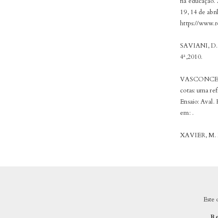
na educação. 
19, 14 de abri
https://www.
SAVIANI, D. H
4ª,2010.
VASCONCELOS,
cotas: uma ref
Ensaio: Aval. 
em:
.
XAVIER, M. E.
Este 
Re