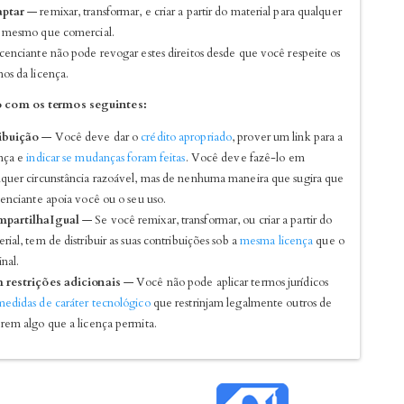
ptar
— remixar, transformar, e criar a partir do material para qualquer
, mesmo que comercial.
cenciante não pode revogar estes direitos desde que você respeite os
os da licença.
 com os termos seguintes:
ibuição
— Você deve dar o
crédito apropriado
, prover um link para a
ença e
indicar se mudanças foram feitas
. Você deve fazê-lo em
lquer circunstância razoável, mas de nenhuma maneira que sugira que
cenciante apoia você ou o seu uso.
partilhaIgual
— Se você remixar, transformar, ou criar a partir do
rial, tem de distribuir as suas contribuições sob a
mesma licença
que o
inal.
 restrições adicionais
— Você não pode aplicar termos jurídicos
medidas de caráter tecnológico
que restrinjam legalmente outros de
rem algo que a licença permita.