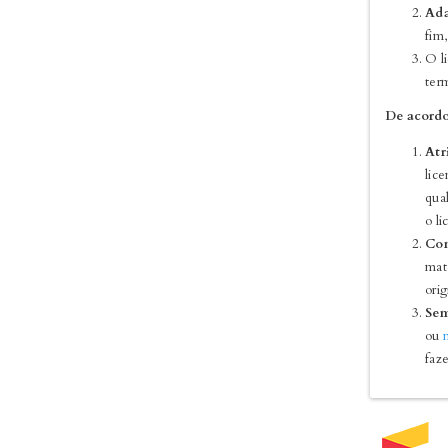
Ada
fim
O li
term
De acordo
Atr
lic
qua
o li
Com
mate
orig
Sem
ou
faze