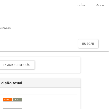
Cadastro
Acesso
autores
BUSCAR
viar
bmissão
ENVIAR SUBMISSÃO
Edição Atual