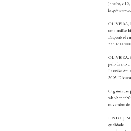
Janeiro, v.12,
http://www.s
OLIVEIRA, R. 
uma análise hi
Disponível em
733020070003
OLIVEIRA, R.
pelo direito à
Reunião Anual
2005. Disponí
Organização p
who benefits? 
novembro de 
PINTO, J. M. 
qualidade