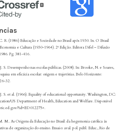
0
ncias
 R. (1986) Educação e Sociedade no Brasil após 1930. In. O Brasil
Economia e Cultura (1930-1964). 2ª Edição. Editora Difel – Difusão
 1986. Pg. 381-416.
. Desempenho nas escolas públicas. (2008). In: Brooke, N. e Soares,
esquisa em eficácia escolar: origem e trajetórias. Belo Horizonte:
26-32.
. et al. (1966). Equality of educational opportunity. Washington, DC:
cation/US Department of Health, Education and Welfare. Disponível
/eric.ed.gov/?id=ED012275>.
M.. As Origens da Educação no Brasil: da hegemonia católica às
ativas de organização do ensino. Ensaio: aval. pol. públ. Educ., Rio de