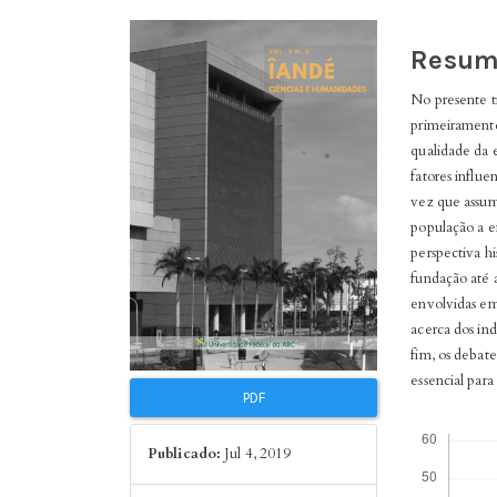
Barra
Conte
Resum
lateral
do
de
No presente tr
artigo
artigos
primeiramente 
princi
qualidade da 
fatores influ
vez que assum
população a 
perspectiva hi
fundação até a
envolvidas em
acerca dos ind
fim, os debate
essencial par
PDF
Downloads
Publicado:
Jul 4, 2019