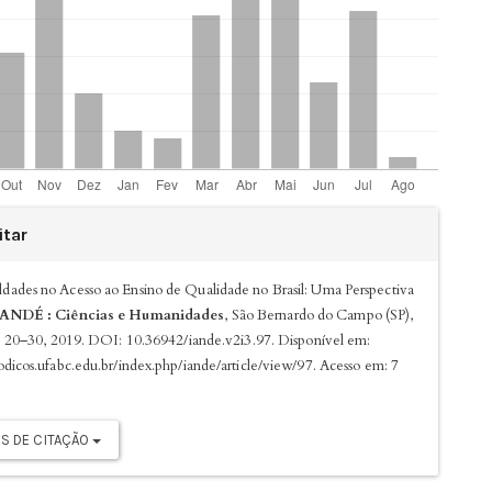
es
tar
ldades no Acesso ao Ensino de Qualidade no Brasil: Uma Perspectiva
ÎANDÉ : Ciências e Humanidades
, São Bernardo do Campo (SP),
 p. 20–30, 2019. DOI: 10.36942/iande.v2i3.97. Disponível em:
iodicos.ufabc.edu.br/index.php/iande/article/view/97. Acesso em: 7
S DE CITAÇÃO