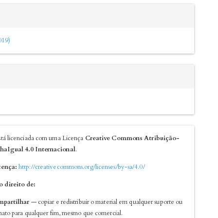
2019)
está licenciada com uma Licença
Creative Commons Atribuição-
haIgual 4.0 Internacional
.
cença:
http://creativecommons.org/licenses/by-sa/4.0/
 direito de:
partilhar
— copiar e redistribuir o material em qualquer suporte ou
mato para qualquer fim, mesmo que comercial.