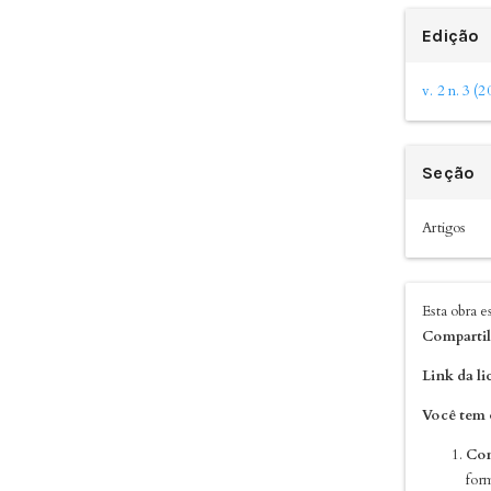
Edição
v. 2 n. 3 (
Seção
Artigos
Esta obra 
Compartil
Link da li
Você tem o
Com
for