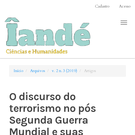
Acesso
Cadastro
Acesso
rápido
para
Toggl
o
naviga
conteúdo
da
página
Navegação
Principal
Conteúdo
Início
Arquivos
v. 2 n. 3 (2019)
Artigos
principal
Barra
Lateral
O discurso do
terrorismo no pós
Segunda Guerra
Mundial e suas