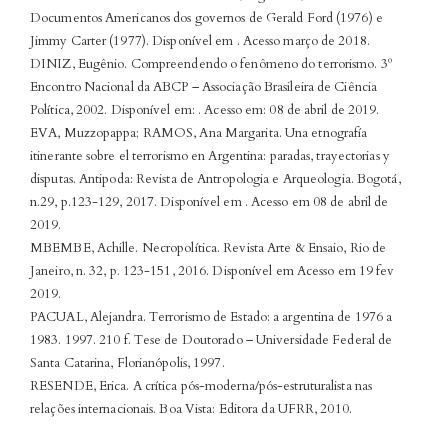
Documentos Americanos dos governos de Gerald Ford (1976) e
Jimmy Carter (1977). Disponível em
. Acesso março de 2018.
DINIZ, Eugênio. Compreendendo o fenômeno do terrorismo. 3º
Encontro Nacional da ABCP – Associação Brasileira de Ciência
Política, 2002. Disponível em:
. Acesso em: 08 de abril de 2019.
EVA, Muzzopappa; RAMOS, Ana Margarita. Una etnografía
itinerante sobre el terrorismo en Argentina: paradas, trayectorias y
disputas. Antipoda: Revista de Antropologia e Arqueologia. Bogotá,
n.29, p.123-129, 2017. Disponível em
. Acesso em 08 de abril de
2019.
MBEMBE, Achille. Necropolítica. Revista Arte & Ensaio, Rio de
Janeiro, n. 32, p. 123-151, 2016. Disponível em
Acesso em 19 fev
2019.
PACUAL, Alejandra. Terrorismo de Estado: a argentina de 1976 a
1983. 1997. 210 f. Tese de Doutorado – Universidade Federal de
Santa Catarina, Florianópolis, 1997.
RESENDE, Erica. A crítica pós-moderna/pós-estruturalista nas
relações internacionais. Boa Vista: Editora da UFRR, 2010.