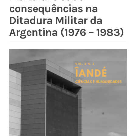
consequências na
Ditadura Militar da
Argentina (1976 – 1983)
Barra
lateral
de
artigos