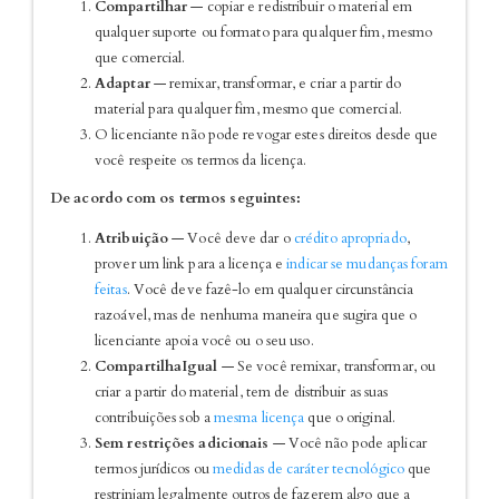
Compartilhar
— copiar e redistribuir o material em
qualquer suporte ou formato para qualquer fim, mesmo
que comercial.
Adaptar
— remixar, transformar, e criar a partir do
material para qualquer fim, mesmo que comercial.
O licenciante não pode revogar estes direitos desde que
você respeite os termos da licença.
De acordo com os termos seguintes:
Atribuição
— Você deve dar o
crédito apropriado
,
prover um link para a licença e
indicar se mudanças foram
feitas
. Você deve fazê-lo em qualquer circunstância
razoável, mas de nenhuma maneira que sugira que o
licenciante apoia você ou o seu uso.
CompartilhaIgual
— Se você remixar, transformar, ou
criar a partir do material, tem de distribuir as suas
contribuições sob a
mesma licença
que o original.
Sem restrições adicionais
— Você não pode aplicar
termos jurídicos ou
medidas de caráter tecnológico
que
restrinjam legalmente outros de fazerem algo que a