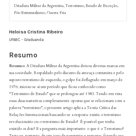
Ditadura Militar da Argentina, Terrorismo, Estado de Exceção,
Pós-Estruturalismo, Guerra Fria
Conteúdo
Heloisa Cristina Ribeiro
do
UFABC - Graduanda
artigo
principal
Resumo
Resumo
: A Ditadura Militar da Argentina deixou diversas marcas em
sua sociedade. Respaldado pelo discurso da ameaça comunista e pelo
suposto terrorismo de esquerda, o golpe foi deflagrado em março de
1976; iniciou-se aí um período que ficou conhecido como
“Terrorismo de Estado” que se prolongou até 1983. Tendo em vista
essas duas narrativas completamente opostas que se relacionam com a
palavra “terrorismo”, o presente artigo aplica a Teoria Crítica das
Relações Internacionais buscando-se a resposta: existia o terrorismo
revolucionário ou o terrorismo de Estado? É possível que tenha
existido os dois? E a pergunta mais importante: o que é o Terrorismo?
Trata-se, portanto, de um jogo de perguntas e respostas, fazendo uso