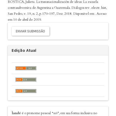
ROSTICA, Julieta. La transnacionalización de ideas: La escuela
contrasubversiva de Argentina a Guatemala. Diálogos rev. electr. hist,
San Pedro, v. 19, n. 2, p.170-197, Dez. 2018. Disponível em
. Acesso
em 10 de abril de 2019.
Enviar
Submissão
ENVIAR SUBMISSÃO
Edição Atual
sobre
Îandé
é o pronome pessoal “
nós
”, em sua forma inclusiva no