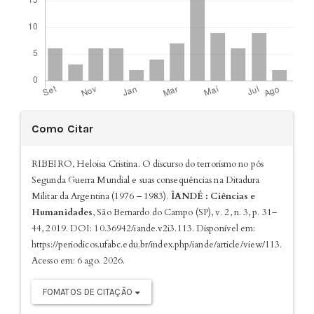
Detalhes
Como Citar
do
artigo
RIBEIRO, Heloisa Cristina. O discurso do terrorismo no pós
Segunda Guerra Mundial e suas consequências na Ditadura
Militar da Argentina (1976 – 1983).
ÎANDÉ : Ciências e
Humanidades
, São Bernardo do Campo (SP), v. 2, n. 3, p. 31–
44, 2019. DOI: 10.36942/iande.v2i3.113. Disponível em:
https://periodicos.ufabc.edu.br/index.php/iande/article/view/113.
Acesso em: 6 ago. 2026.
FOMATOS DE CITAÇÃO