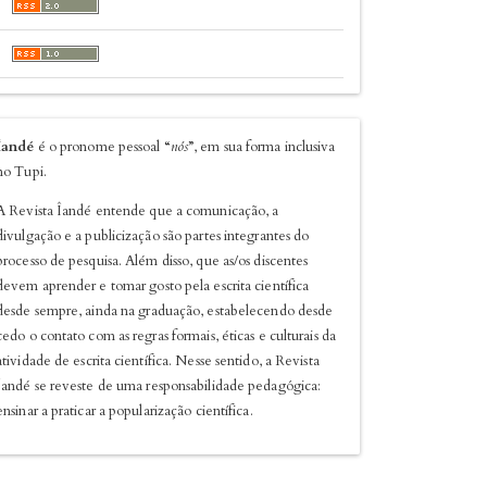
sobre
Îandé
é o pronome pessoal “
nós
”, em sua forma inclusiva
no Tupi.
A Revista Îandé entende que a comunicação, a
divulgação e a publicização são partes integrantes do
processo de pesquisa. Além disso, que as/os discentes
devem aprender e tomar gosto pela escrita científica
desde sempre, ainda na graduação, estabelecendo desde
cedo o contato com as regras formais, éticas e culturais da
atividade de escrita científica. Nesse sentido, a Revista
Îandé se reveste de uma responsabilidade pedagógica:
ensinar a praticar a popularização científica.