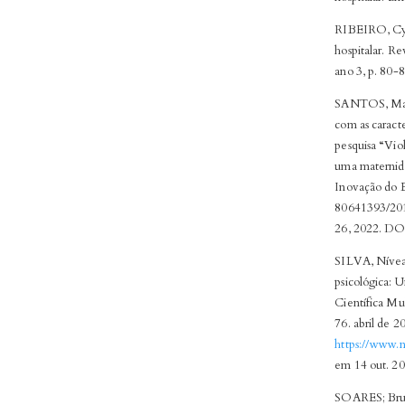
RIBEIRO, Cynt
hospitalar. Re
ano 3, p. 80-
SANTOS, Maria
com as caracte
pesquisa “Vio
uma maternida
Inovação do E
80641393/2017
26, 2022. D
SILVA, Nívea
psicológica: U
Científica Mu
76. abril de 
https://www.n
em 14 out. 20
SOARES; Bruna