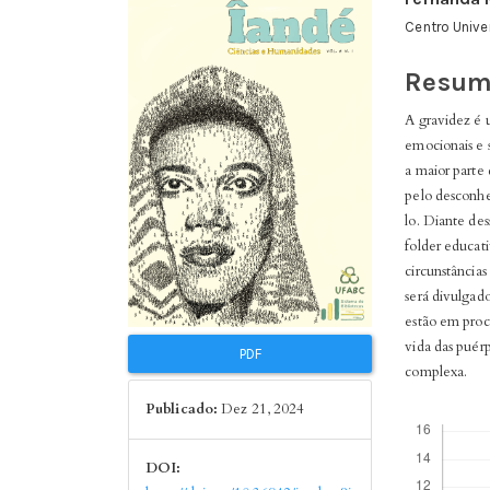
lateral
do
Centro Univer
de
artigo
artigos
princi
Resum
A gravidez é 
emocionais e s
a maior parte 
pelo desconhe
lo. Diante de
folder educati
circunstâncias
será divulgad
estão em proce
vida das puér
PDF
complexa.
Publicado:
Dez 21, 2024
Downloads
DOI: