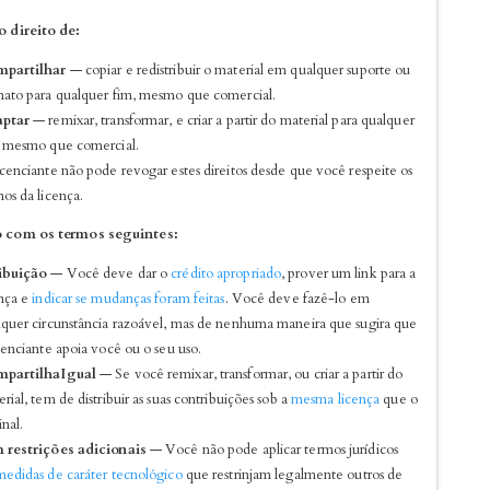
 direito de:
partilhar
— copiar e redistribuir o material em qualquer suporte ou
mato para qualquer fim, mesmo que comercial.
ptar
— remixar, transformar, e criar a partir do material para qualquer
, mesmo que comercial.
cenciante não pode revogar estes direitos desde que você respeite os
os da licença.
 com os termos seguintes:
ibuição
— Você deve dar o
crédito apropriado
, prover um link para a
ença e
indicar se mudanças foram feitas
. Você deve fazê-lo em
lquer circunstância razoável, mas de nenhuma maneira que sugira que
cenciante apoia você ou o seu uso.
partilhaIgual
— Se você remixar, transformar, ou criar a partir do
rial, tem de distribuir as suas contribuições sob a
mesma licença
que o
inal.
 restrições adicionais
— Você não pode aplicar termos jurídicos
medidas de caráter tecnológico
que restrinjam legalmente outros de