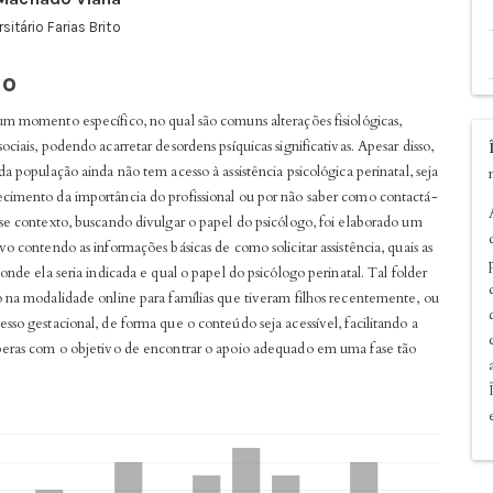
sitário Farias Brito
pal
o
um momento específico, no qual são comuns alterações fisiológicas,
ociais, podendo acarretar desordens psíquicas significativas. Apesar disso,
da população ainda não tem acesso à assistência psicológica perinatal, seja
cimento da importância do profissional ou por não saber como contactá-
sse contexto, buscando divulgar o papel do psicólogo, foi elaborado um
vo contendo as informações básicas de como solicitar assistência, quais as
 onde ela seria indicada e qual o papel do psicólogo perinatal. Tal folder
o na modalidade online para famílias que tiveram filhos recentemente, ou
sso gestacional, de forma que o conteúdo seja acessível, facilitando a
peras com o objetivo de encontrar o apoio adequado em uma fase tão