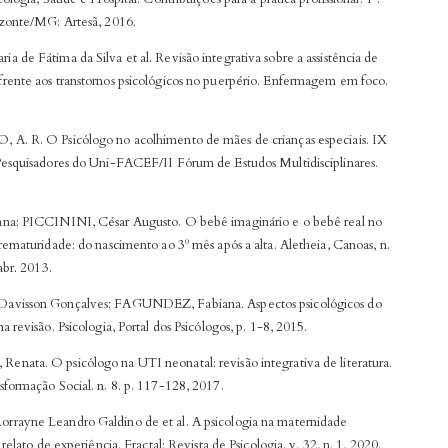
zonte/MG: Artesã, 2016.
 de Fátima da Silva et al. Revisão integrativa sobre a assistência de
ente aos transtornos psicológicos no puerpério. Enfermagem em foco.
. R. O Psicólogo no acolhimento de mães de crianças especiais. IX
esquisadores do Uni-FACEF/II Fórum de Estudos Multidisciplinares.
na; PICCININI, César Augusto. O bebê imaginário e o bebê real no
rematuridade: do nascimento ao 3º mês após a alta. Aletheia, Canoas, n.
abr. 2013.
visson Gonçalves; FAGUNDEZ, Fabiana. Aspectos psicológicos do
 revisão. Psicologia, Portal dos Psicólogos, p. 1-8, 2015.
ata. O psicólogo na UTI neonatal: revisão integrativa de literatura.
formação Social. n. 8. p. 117-128, 2017.
rayne Leandro Galdino de et al. A psicologia na maternidade
 relato de experiência. Fractal: Revista de Psicologia. v. 32, n. 1, 2020.