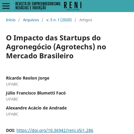
Início
/
Arquivos
/
v. 5 n. 1 (2020)
/
Artigos
O Impacto das Startups do
Agronegócio (Agrotechs) no
Mercado Brasileiro
Ricardo Reolon Jorge
UFABC
Júlio Francisco Blumetti Facó
UFABC
Alexandre Acácio de Andrade
UFABC
DOI:
https://doi.org/10.36942/reni.v5i1.286