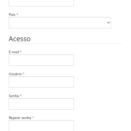
Obrigatório
País
*
Acesso
Obrigatório
E-mail
*
Obrigatório
Usuário
*
Obrigatório
Senha
*
Obrigatório
Repetir senha
*