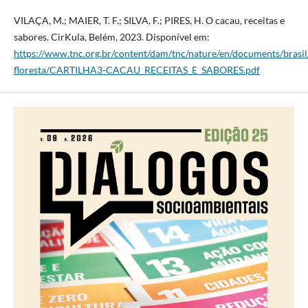
VILAÇA, M.; MAIER, T. F.; SILVA, F.; PIRES, H. O cacau, receitas e
sabores. CirKula, Belém, 2023. Disponível em:
https://www.tnc.org.br/content/dam/tnc/nature/en/documents/brasil
floresta/CARTILHA3-CACAU_RECEITAS_E_SABORES.pdf