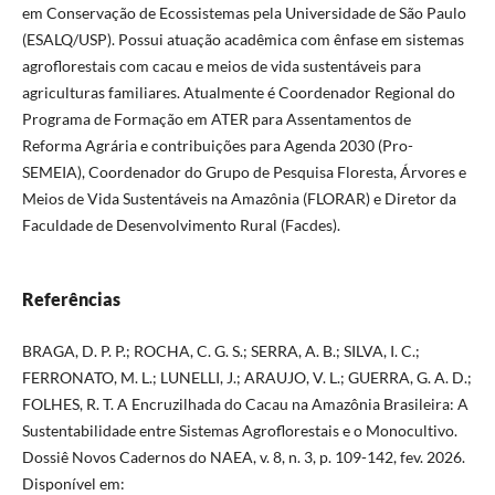
em Conservação de Ecossistemas pela Universidade de São Paulo
(ESALQ/USP). Possui atuação acadêmica com ênfase em sistemas
agroflorestais com cacau e meios de vida sustentáveis para
agriculturas familiares. Atualmente é Coordenador Regional do
Programa de Formação em ATER para Assentamentos de
Reforma Agrária e contribuições para Agenda 2030 (Pro-
SEMEIA), Coordenador do Grupo de Pesquisa Floresta, Árvores e
Meios de Vida Sustentáveis na Amazônia (FLORAR) e Diretor da
Faculdade de Desenvolvimento Rural (Facdes).
Referências
BRAGA, D. P. P.; ROCHA, C. G. S.; SERRA, A. B.; SILVA, I. C.;
FERRONATO, M. L.; LUNELLI, J.; ARAUJO, V. L.; GUERRA, G. A. D.;
FOLHES, R. T. A Encruzilhada do Cacau na Amazônia Brasileira: A
Sustentabilidade entre Sistemas Agroflorestais e o Monocultivo.
Dossiê Novos Cadernos do NAEA, v. 8, n. 3, p. 109-142, fev. 2026.
Disponível em: