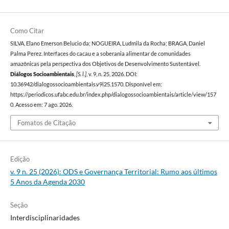
Como Citar
SILVA, Elano Emerson Belucio da; NOGUEIRA, Ludmila da Rocha; BRAGA, Daniel
Palma Perez. Interfaces do cacau e a soberania alimentar de comunidades
amazônicas pela perspectiva dos Objetivos de Desenvolvimento Sustentável.
Diálogos Socioambientais
,
[S. l.]
, v. 9, n. 25, 2026. DOI:
10.36942/dialogossocioambientais.v9i25.1570. Disponível em:
https://periodicos.ufabc.edu.br/index.php/dialogossocioambientais/article/view/157
0. Acesso em: 7 ago. 2026.
Fomatos de Citação
Edição
v. 9 n. 25 (2026): ODS e Governança Territorial: Rumo aos últimos
5 Anos da Agenda 2030
Seção
Interdisciplinaridades