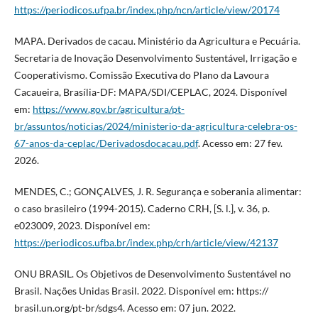
https://periodicos.ufpa.br/index.php/ncn/article/view/20174
MAPA. Derivados de cacau. Ministério da Agricultura e Pecuária.
Secretaria de Inovação Desenvolvimento Sustentável, Irrigação e
Cooperativismo. Comissão Executiva do Plano da Lavoura
Cacaueira, Brasília-DF: MAPA/SDI/CEPLAC, 2024. Disponível
em:
https://www.gov.br/agricultura/pt-
br/assuntos/noticias/2024/ministerio-da-agricultura-celebra-os-
67-anos-da-ceplac/Derivadosdocacau.pdf
. Acesso em: 27 fev.
2026.
MENDES, C.; GONÇALVES, J. R. Segurança e soberania alimentar:
o caso brasileiro (1994-2015). Caderno CRH, [S. l.], v. 36, p.
e023009, 2023. Disponível em:
https://periodicos.ufba.br/index.php/crh/article/view/42137
ONU BRASIL. Os Objetivos de Desenvolvimento Sustentável no
Brasil. Nações Unidas Brasil. 2022. Disponível em: https://
brasil.un.org/pt-br/sdgs4. Acesso em: 07 jun. 2022.