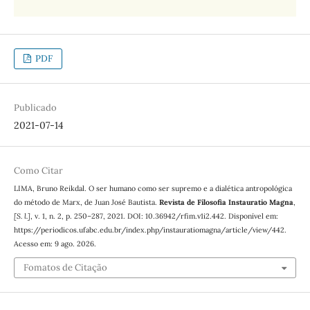
PDF
Publicado
2021-07-14
Como Citar
LIMA, Bruno Reikdal. O ser humano como ser supremo e a dialética antropológica
do método de Marx, de Juan José Bautista.
Revista de Filosofia Instauratio Magna
,
[S. l.]
, v. 1, n. 2, p. 250–287, 2021. DOI: 10.36942/rfim.v1i2.442. Disponível em:
https://periodicos.ufabc.edu.br/index.php/instauratiomagna/article/view/442.
Acesso em: 9 ago. 2026.
Fomatos de Citação