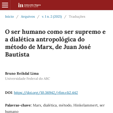
Início
/
Arquivos
/
v. 1 n. 2 (2021)
/
Traduções
O ser humano como ser supremo e
a dialética antropológica do
método de Marx, de Juan José
Bautista
Bruno Reikdal Lima
Universidade Federal do ABC
DOI:
https://doi.org/10.36942/rfim.v1i2.442
Palavras-chave:
Marx, dialética, método, Hinkelammert, ser
humano