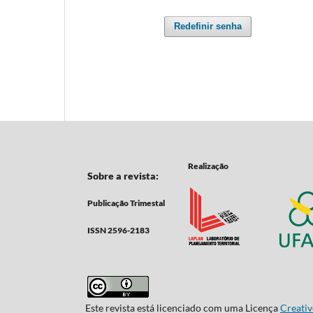
Redefinir senha
Realização
Sobre a revista:
Publicação Trimestal
ISSN 2596-2183
Este revista está licenciado com uma Licença
Creativ