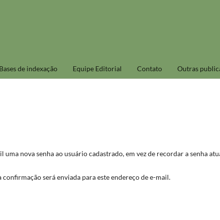
Bases de indexação
Equipe Editorial
Contato
Outras public
il uma nova senha ao usuário cadastrado, em vez de recordar a senha atua
a confirmação será enviada para este endereço de e-mail.