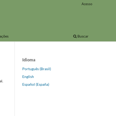
Acesso
ações
Buscar
Idioma
Português (Brasil)
English
l.
Español (España)