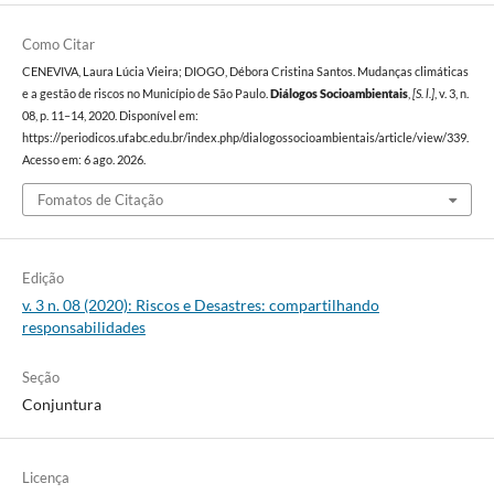
Como Citar
CENEVIVA, Laura Lúcia Vieira; DIOGO, Débora Cristina Santos. Mudanças climáticas
e a gestão de riscos no Município de São Paulo.
Diálogos Socioambientais
,
[S. l.]
, v. 3, n.
08, p. 11–14, 2020. Disponível em:
https://periodicos.ufabc.edu.br/index.php/dialogossocioambientais/article/view/339.
Acesso em: 6 ago. 2026.
Fomatos de Citação
Edição
v. 3 n. 08 (2020): Riscos e Desastres: compartilhando
responsabilidades
Seção
Conjuntura
Licença