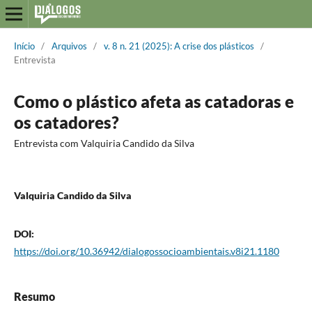
Início
/
Arquivos
/
v. 8 n. 21 (2025): A crise dos plásticos
/
Entrevista
Como o plástico afeta as catadoras e
os catadores?
Entrevista com Valquiria Candido da Silva
Valquiria Candido da Silva
DOI:
https://doi.org/10.36942/dialogossocioambientais.v8i21.1180
Resumo