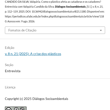
CANDIDO DA SILVA, Valquiria. Como o plástico afeta as catadoras e os catadores?
Entrevista com Valquiria Candido da Silva.
Diálogos Socioambientais
,
[S. l.]
, v. 8, n. 21,
p. 112–119, 2025. DOI: 10.36942/dialogossocioambientais.v8i21.1180. Disponível em:
https://periodicos.ufabc.edu.br/index.php/dialogossocioambientais/article/view/118
0. Acesso em: 9 ago. 2026.
Fomatos de Citação
Edição
v. 8 n. 21 (2025): A crise dos plásticos
Seção
Entrevista
Licença
Copyright (c) 2025 Diálogos Socioambientais