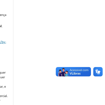
cença
al
.
s/by-
lquer
quer
ar, e
rcial.
r