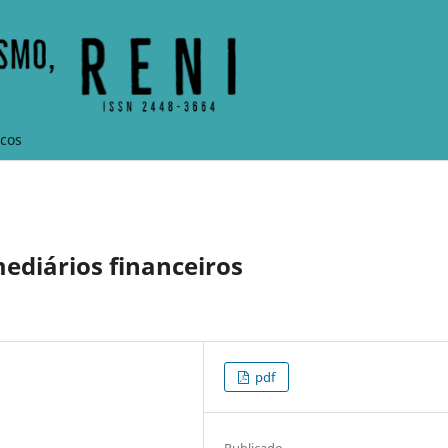
icos
mediários financeiros
pdf
Publicado