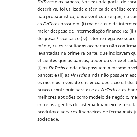
FinTechs
e os bancos. Na segunda parte, de carát
descritiva, foi utilizada a técnica de análise 
não probabilística, onde verificou-se que, na 
as
FinTechs
possuem: (i) maior custo de intermedi
maior despesa de intermediação financeira; (iii)
despesas/receitas; e (iv) retorno negativo sobre
médio, cujos resultados acabaram não confirma
levantadas na primeira parte, que indicavam q
eficientes que os bancos, podendo ser explicado
(i) as
FinTechs
ainda não possuem o mesmo nível
bancos; e (ii) as
FinTechs
ainda não possuem escal
os mesmos níveis de eficiência operacional dos 
buscou contribuir para que as
FinTechs
e os ban
melhores aptidões como modelo de negócio, me
entre os agentes do sistema financeiro e result
produtos e serviços financeiros de forma mais ju
sociedade.