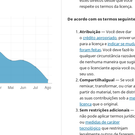
estes direitos desde que você
respeite os termos da licença.
De acordo com os termos seguinte
Atribuição
— Você deve dar
o
crédito apropriado
, prover u
para a licença e
indicar se mud
foram feitas
. Você deve fazê-l
qualquer circunstância razoáve
de nenhuma maneira que sugi
que o licenciante apoia você o
seu uso.
CompartilhaIgual
— Se você
remixar, transformar, ou criar 
partir do material, tem de distr
as suas contribuições sob a
me
licença
que o original.
Sem restrições adicionais
— 
não pode aplicar termos jurídi
ou
medidas de caráter
tecnológico
que restrinjam
legalmente outros de fazerem 