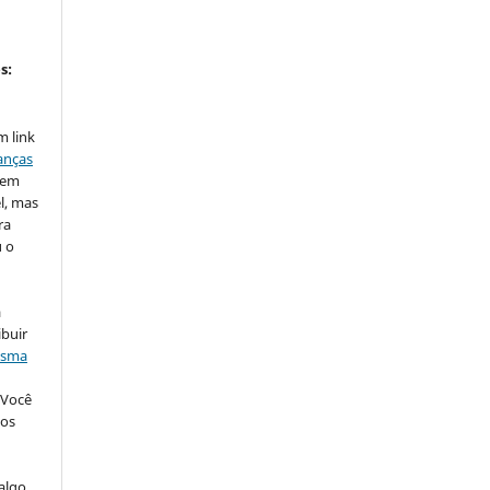
s:
m link
anças
o em
l, mas
ra
u o
a
ibuir
sma
Você
cos
algo