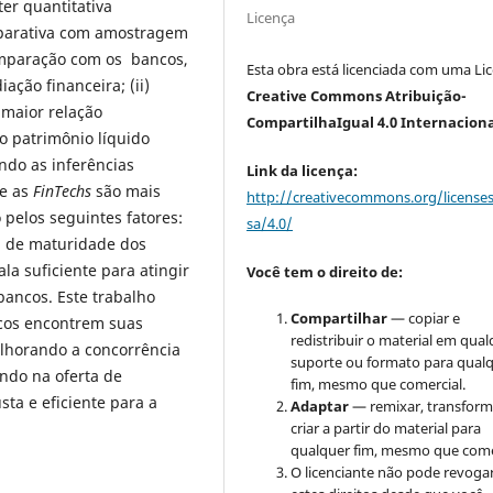
er quantitativa
Licença
comparativa com amostragem
comparação com os bancos,
Esta obra está licenciada com uma Li
ação financeira; (ii)
Creative Commons Atribuição-
 maior relação
CompartilhaIgual 4.0 Internacion
 o patrimônio líquido
ndo as inferências
Link da licença:
ue as
FinTechs
são mais
http://creativecommons.org/license
 pelos seguintes fatores:
sa/4.0/
 de maturidade dos
a suficiente para atingir
Você tem o direito de:
bancos. Este trabalho
Compartilhar
— copiar e
cos encontrem suas
redistribuir o material em qua
lhorando a concorrência
suporte ou formato para qual
ando na oferta de
fim, mesmo que comercial.
sta e eficiente para a
Adaptar
— remixar, transform
criar a partir do material para
qualquer fim, mesmo que come
O licenciante não pode revoga