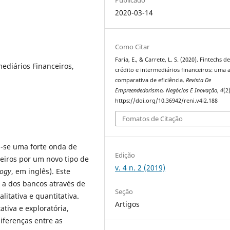
2020-03-14
Como Citar
Faria, E., & Carrete, L. S. (2020). Fintechs d
mediários Financeiros,
crédito e intermediários financeiros: uma a
comparativa de eficiência.
Revista De
Empreendedorismo, Negócios E Inovação
,
4
(2)
https://doi.org/10.36942/reni.v4i2.188
Fomatos de Citação
ou-se uma forte onda de
Edição
ceiros por um novo tipo de
v. 4 n. 2 (2019)
logy
, em inglês). Este
a dos bancos através de
Seção
tativa e quantitativa.
Artigos
ativa e exploratória,
iferenças entre as