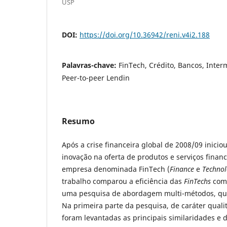
USP
DOI:
https://doi.org/10.36942/reni.v4i2.188
Palavras-chave:
FinTech, Crédito, Bancos, Inter
Peer-to-peer Lendin
Resumo
Após a crise financeira global de 2008/09 inici
inovação na oferta de produtos e serviços finan
empresa denominada FinTech (
Finance
e
Techno
trabalho comparou a eficiência das
FinTechs
com 
uma pesquisa de abordagem multi-métodos, quali
Na primeira parte da pesquisa, de caráter qualit
foram levantadas as principais similaridades e d