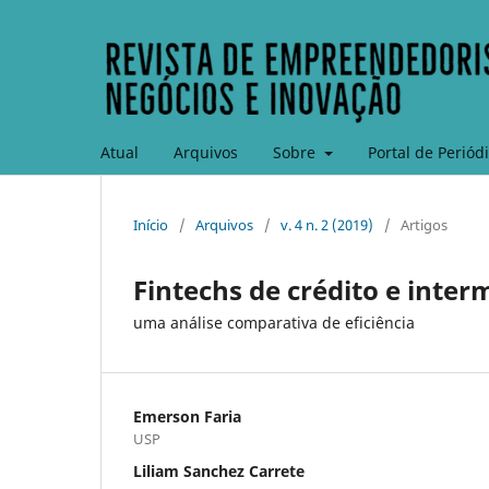
Atual
Arquivos
Sobre
Portal de Periód
Início
/
Arquivos
/
v. 4 n. 2 (2019)
/
Artigos
Fintechs de crédito e inter
uma análise comparativa de eficiência
Emerson Faria
USP
Liliam Sanchez Carrete