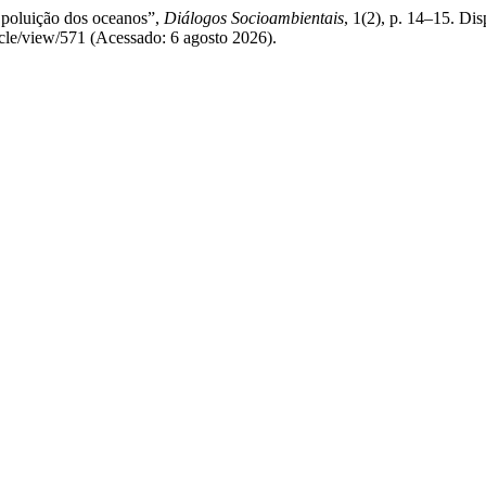
a poluição dos oceanos”,
Diálogos Socioambientais
, 1(2), p. 14–15. Di
icle/view/571 (Acessado: 6 agosto 2026).