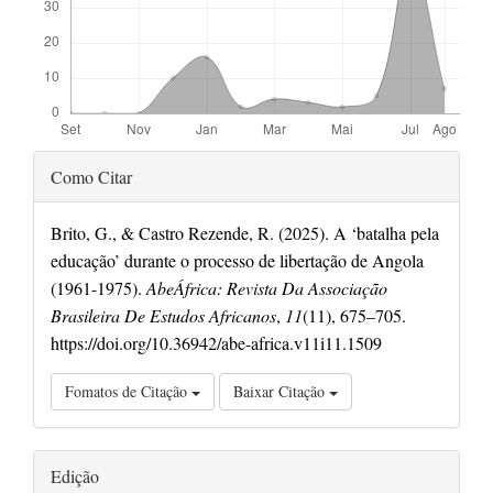
Detalhes
Como Citar
do
artigo
Brito, G., & Castro Rezende, R. (2025). A ‘batalha pela
educação’ durante o processo de libertação de Angola
(1961-1975).
AbeÁfrica: Revista Da Associação
Brasileira De Estudos Africanos
,
11
(11), 675–705.
https://doi.org/10.36942/abe-africa.v11i11.1509
Fomatos de Citação
Baixar Citação
Edição