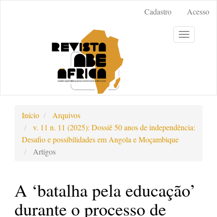
Acesso
Cadastro
Acesso
rápido
para
Toggle
o
navigation
conteúdo
da
página
Navegação
Principal
Conteúdo
Início
Arquivos
principal
v. 11 n. 11 (2025): Dossiê 50 anos de independência:
Barra
Desafio e possibilidades em Angola e Moçambique
Lateral
Artigos
A ‘batalha pela educação’
durante o processo de