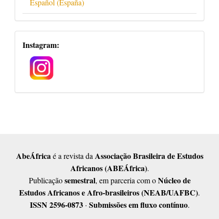
Español (España)
Redes
Instagram:
Sociais
AbeÁfrica
Associação Brasileira de Estudos
é a revista da
Africanos (ABEÁfrica)
.
semestral
Núcleo de
Publicação
, em parceria com o
Estudos Africanos e Afro-brasileiros (NEAB/UAFBC)
.
ISSN 2596-0873
Submissões em fluxo contínuo
·
.