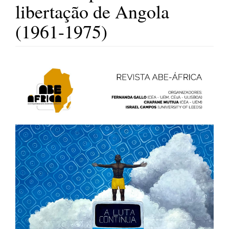
libertação de Angola
(1961-1975)
Barra
lateral
de
artigos