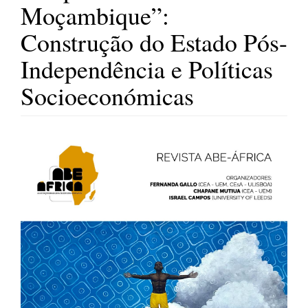
Moçambique”:
Construção do Estado Pós-
Independência e Políticas
Socioeconómicas
Barra
lateral
de
artigos