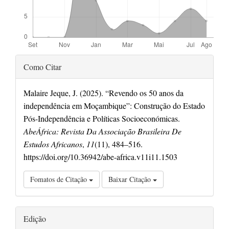
Detalhes
Como Citar
do
artigo
Malaire Jeque, J. (2025). “Revendo os 50 anos da
independência em Moçambique”: Construção do Estado
Pós-Independência e Políticas Socioeconómicas.
AbeÁfrica: Revista Da Associação Brasileira De
Estudos Africanos
,
11
(11), 484–516.
https://doi.org/10.36942/abe-africa.v11i11.1503
Fomatos de Citação
Baixar Citação
Edição