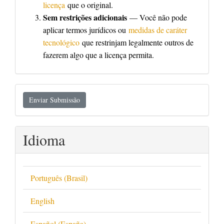
licença
que o original.
Sem restrições adicionais
— Você não pode
aplicar termos jurídicos ou
medidas de caráter
tecnológico
que restrinjam legalmente outros de
fazerem algo que a licença permita.
Enviar
Enviar Submissão
Submissão
Idioma
Português (Brasil)
English
Español (España)