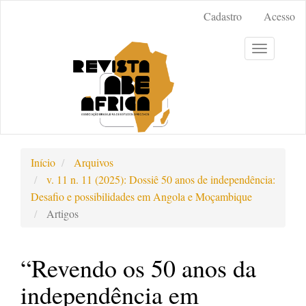
Acesso
Cadastro
Acesso
rápido
para
Toggle
o
navigation
conteúdo
da
página
Navegação
Principal
Conteúdo
Início
Arquivos
principal
v. 11 n. 11 (2025): Dossiê 50 anos de independência:
Barra
Desafio e possibilidades em Angola e Moçambique
Lateral
Artigos
“Revendo os 50 anos da
independência em