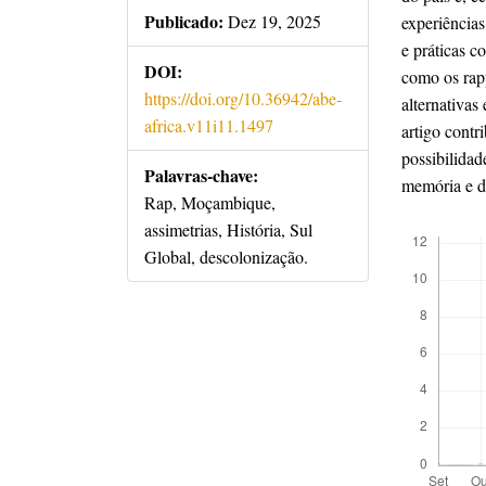
Publicado:
Dez 19, 2025
experiências
e práticas co
DOI:
como os rap
https://doi.org/10.36942/abe-
alternativas
africa.v11i11.1497
artigo contr
possibilidad
Palavras-chave:
memória e d
Rap, Moçambique,
Downloads
assimetrias, História, Sul
Global, descolonização.