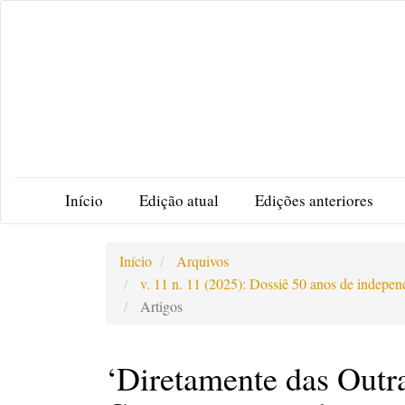
Acesso
rápido
para
o
conteúdo
da
página
Navegação
Principal
Início
Edição atual
Edições anteriores
Conteúdo
principal
Barra
Início
Arquivos
Lateral
v. 11 n. 11 (2025): Dossiê 50 anos de indepe
Artigos
‘Diretamente das Outra