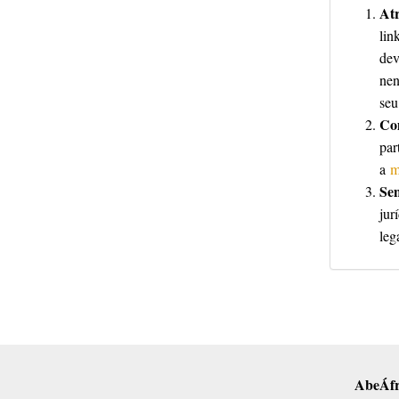
At
lin
dev
nen
seu
Co
par
a
m
Sem
jur
leg
AbeÁfr