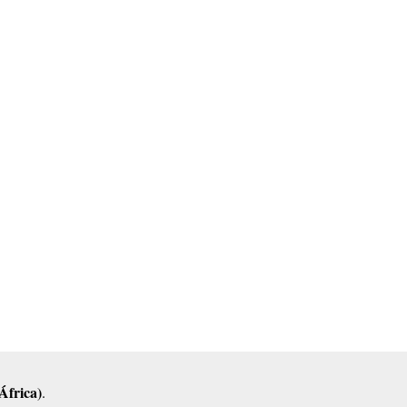
África)
.