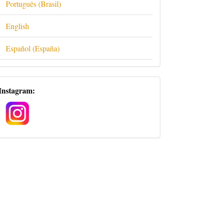
Português (Brasil)
English
Español (España)
Redes
Instagram:
Sociais