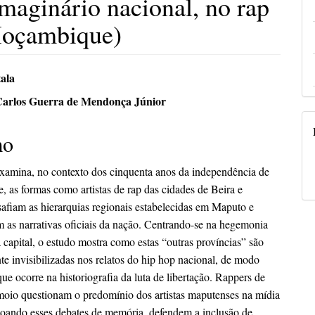
maginário nacional, no rap
Moçambique)
údo
ala
Carlos Guerra de Mendonça Júnior
mo
pal
 examina, no contexto dos cinquenta anos da independência de
 as formas como artistas de rap das cidades de Beira e
afiam as hierarquias regionais estabelecidas em Maputo e
 as narrativas oficiais da nação. Centrando-se na hegemonia
 capital, o estudo mostra como estas “outras províncias” são
te invisibilizadas nos relatos do hip hop nacional, de modo
ue ocorre na historiografia da luta de libertação. Rappers de
moio questionam o predomínio dos artistas maputenses na mídia
ecoando esses debates de memória, defendem a inclusão de