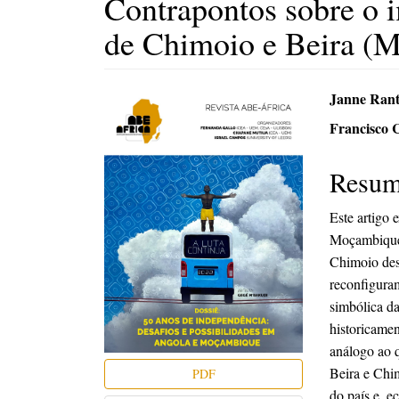
Contrapontos sobre o i
de Chimoio e Beira (
Barra
Conte
Janne Rant
lateral
do
Francisco 
de
artigo
Resu
artigos
princi
Este artigo
Moçambique,
Chimoio des
reconfiguram
simbólica da
historicamen
análogo ao q
Beira e Chi
PDF
do país e, 