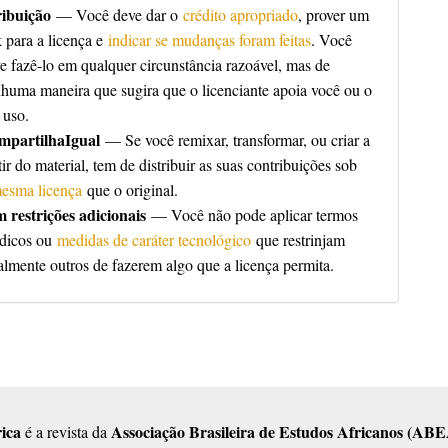
ribuição
— Você deve dar o
crédito apropriado
, prover um
k para a licença e
indicar se mudanças foram feitas
. Você
e fazê-lo em qualquer circunstância razoável, mas de
huma maneira que sugira que o licenciante apoia você ou o
 uso.
mpartilhaIgual
— Se você remixar, transformar, ou criar a
tir do material, tem de distribuir as suas contribuições sob
esma licença
que o original.
 restrições adicionais
— Você não pode aplicar termos
ídicos ou
medidas de caráter tecnológico
que restrinjam
almente outros de fazerem algo que a licença permita.
ica
Associação Brasileira de Estudos Africanos (ABE
é a revista da