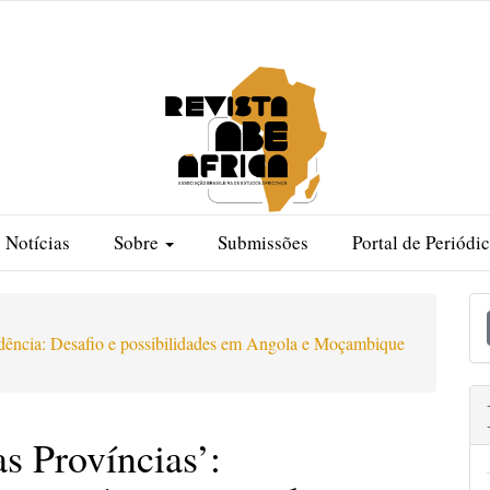
Notícias
Sobre
Submissões
Portal de Periód
E
S
ndência: Desafio e possibilidades em Angola e Moçambique
s Províncias’: