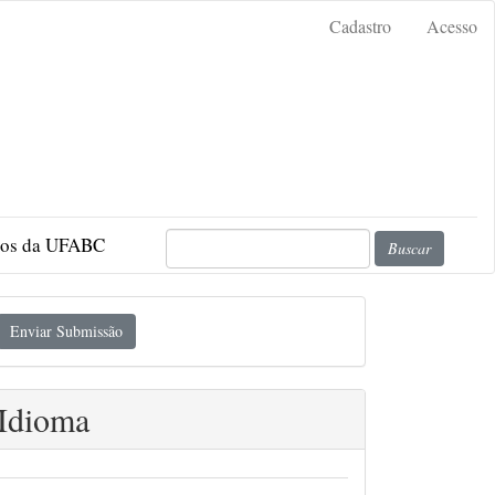
Cadastro
Acesso
icos da UFABC
Buscar
nviar
Enviar Submissão
ubmissão
Idioma