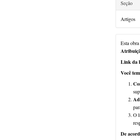
Seção
Artigos
Esta obra
Atribuiç
Link da l
Você tem 
Co
sup
Ad
par
O l
res
De acord