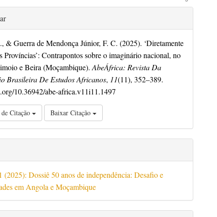
es
ar
J., & Guerra de Mendonça Júnior, F. C. (2025). ‘Diretamente
s Províncias’: Contrapontos sobre o imaginário nacional, no
himoio e Beira (Moçambique).
AbeÁfrica: Revista Da
o Brasileira De Estudos Africanos
,
11
(11), 352–389.
oi.org/10.36942/abe-africa.v11i11.1497
 de Citação
Baixar Citação
11 (2025): Dossiê 50 anos de independência: Desafio e
idades em Angola e Moçambique