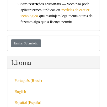
Sem restrições adicionais
— Você não pode
aplicar termos jurídicos ou
medidas de caráter
tecnológico
que restrinjam legalmente outros de
fazerem algo que a licença permita.
Enviar
Enviar Submissão
Submissão
Idioma
Português (Brasil)
English
Español (España)