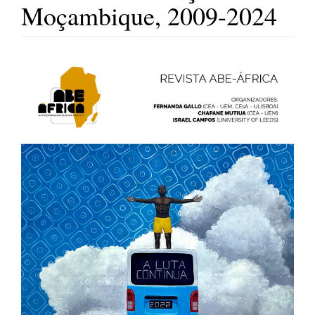
Moçambique, 2009-2024
Barra
lateral
de
artigos