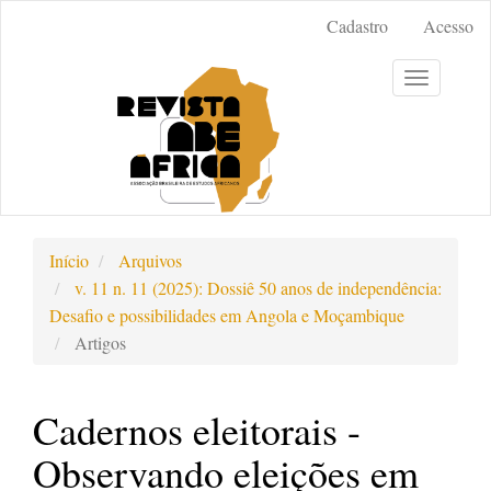
Acesso
Cadastro
Acesso
rápido
para
Toggle
o
navigation
conteúdo
da
página
Navegação
Principal
Conteúdo
Início
Arquivos
principal
v. 11 n. 11 (2025): Dossiê 50 anos de independência:
Barra
Desafio e possibilidades em Angola e Moçambique
Lateral
Artigos
Cadernos eleitorais -
Observando eleições em