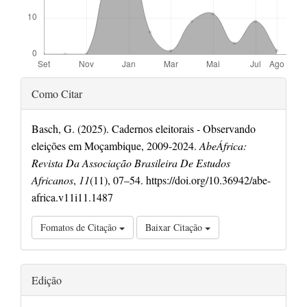
Detalhes
Como Citar
do
artigo
Basch, G. (2025). Cadernos eleitorais - Observando
eleições em Moçambique, 2009-2024.
AbeÁfrica:
Revista Da Associação Brasileira De Estudos
Africanos
,
11
(11), 07–54. https://doi.org/10.36942/abe-
africa.v11i11.1487
Fomatos de Citação
Baixar Citação
Edição