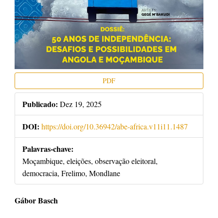
PDF
Publicado:
Dez 19, 2025
DOI:
https://doi.org/10.36942/abe-africa.v11i11.1487
Palavras-chave:
Moçambique, eleições, observação eleitoral,
democracia, Frelimo, Mondlane
Conteúdo
Gábor Basch
do